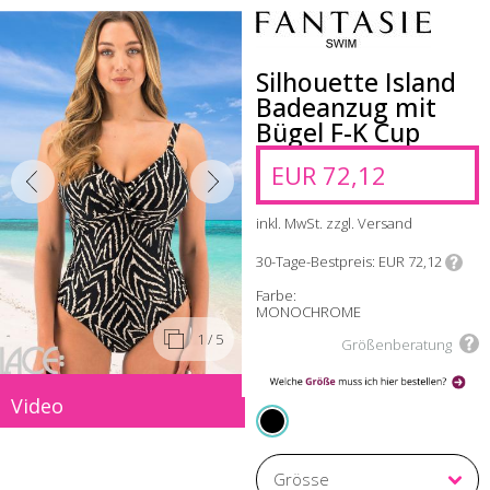
Silhouette Island
Badeanzug mit
Bügel F-K Cup
EUR 72,12
inkl. MwSt. zzgl. Versand
30-Tage-Bestpreis
EUR 72,12
Farbe:
MONOCHROME
1
/ 5
Größenberatung
Video
MONOCHROME