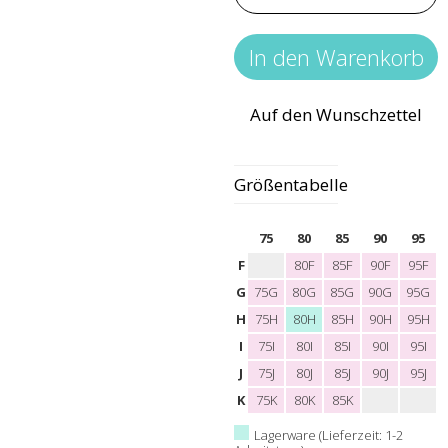
Auf den Wunschzettel
Größentabelle
75
80
85
90
95
F
80F
85F
90F
95F
G
75G
80G
85G
90G
95G
H
75H
80H
85H
90H
95H
I
75I
80I
85I
90I
95I
J
75J
80J
85J
90J
95J
K
75K
80K
85K
Lagerware (Lieferzeit: 1-2