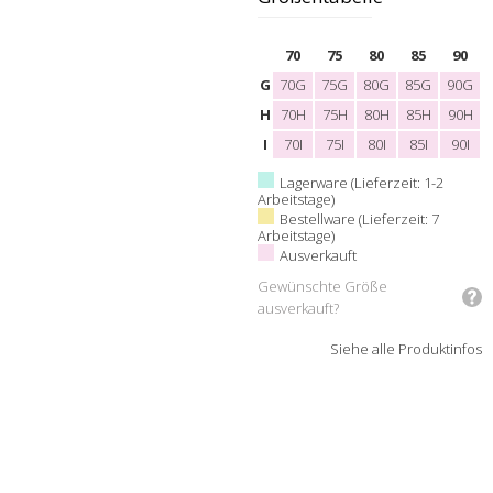
70
75
80
85
90
G
70G
75G
80G
85G
90G
H
70H
75H
80H
85H
90H
I
70I
75I
80I
85I
90I
Lagerware (Lieferzeit: 1-2
Arbeitstage)
Bestellware (Lieferzeit: 7
Arbeitstage)
Ausverkauft
Gewünschte Größe
ausverkauft?
Siehe alle Produktinfos