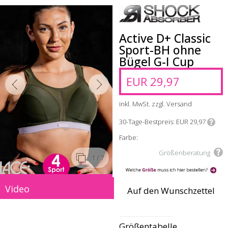
Active D+ Classic
Sport-BH ohne
Bügel G-I Cup
EUR 29,97
inkl. MwSt. zzgl. Versand
30-Tage-Bestpreis
EUR 29,97
Farbe:
Größenberatung
1
/ 7
Video
Auf den Wunschzettel
Größentabelle