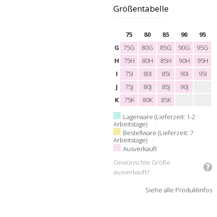
Größentabelle
75
80
85
90
95
G
75G
80G
85G
90G
95G
H
75H
80H
85H
90H
95H
I
75I
80I
85I
90I
95I
J
75J
80J
85J
90J
K
75K
80K
85K
Lagerware (Lieferzeit: 1-2
Arbeitstage)
Bestellware (Lieferzeit: 7
Arbeitstage)
Ausverkauft
Gewünschte Größe
ausverkauft?
Siehe alle Produktinfos