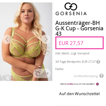
Aussenträger-BH
G-K Cup - Gorsenia
43
EUR 27,57
inkl. MwSt. zzgl. Versand
30-Tage-Bestpreis
EUR 27,57
Farbe:
1
/ 8
Größenberatung
Auf den Wunschzettel