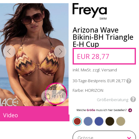
Arizona Wave
Bikini-BH Triangle
E-H Cup
EUR 28,77
inkl. MwSt. zzgl. Versand
30-Tage-Bestpreis
EUR 28,77
Farbe: HORIZON
1
/ 13
Größenberatung
Video
COASTLINE
TWILIGHT
NEBULA
VISTA
HORIZON