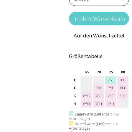
Auf den Wunschzettel
Größentabelle
65
70
75
80
E
75E
80E
F
70F
75F
80F
G
65G
70G
75G
80G
H
65H
70H
75H
Lagerware (Lieferzeit: 1-2
Arbeitstage)
Bestellware (Lieferzeit: 7
Arbeitstage)