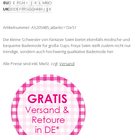
EU
D
E
F
G
H
I
J
K
L
M
N
O
UK
D
DD
E
F
FF
G
GG
H
HH
J
JJ
K
Artikelnummer: AS205485_atlantic=72e51
Die kleine Schwester von Fantasie Swim bietet ebenfalls modische und
bequeme Bademode für große Cups. Freya Swim stellt zudem nicht nur
trendige, sondern auch hochwertig qualitative Bademode her.
Alle Preise sind inkl. MwSt. zzgl.
Versand
.