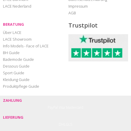
LACE Nederland
Impressum
AGB
Trustpilot
BERATUNG
Über LACE
LACE Showroom
Info Models - Face of LACE
BH Guide
Bademode Guide
Dessous Guide
Sport Guide
Kleidung Guide
Produktpflege Guide
ZAHLUNG
PayPal
Visa
Mastercard
LIEFERUNG
DHL
GLS