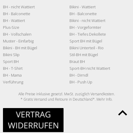
BH - nicht Wattiert
Bikini - Wattiert
BH - Balconette
BH - Balconette
BH - Wattiert
Bikini - nicht Wattiert
Plus-Size
BH - Vorgeformter
BH - Vollschalen
BH - Tiefes Dekollete
Muster - Einfarbig
Sport BH mit Bügel
Bikini - BH mit Bügel
Bikini Unterteil - Rio
Bikini Slip
Stil-BH mit Bügel
Sport BH
Braut BH
BH - T-Shirt
Sport-BH nicht Wattiert
BH - Mama
BH - Dirndl
Verführung
BH - Push Up
Alle Preise inklusive gesetzl. MwSt. zuzüglich
Versandkosten
.
* Gratis Versand und Retoure in Deutschland*. Mehr
Info
.