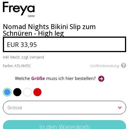
Nomad Nights Bikini Slip zum
Schnüren - High leg
EUR 33,95
inkl. MwSt. zzgl. Versand
Farbe: ATLANTIC
Größenberatung
BLACK
WHITE
LAVA
ATLANTIC