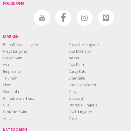
FOLGE UNS
MARKEN
PrimaDonna Lingerie
Panache Lingerie
Freya Lingerie
Ewa Michalak
Freya Swim
Nessa
Ava
Ewa Bien
Empreinte
Curvy Kate
Triumph
Chantelle
Elomi
Shock Absorber
Gorsenia
Kinga
PrimaDonna Twist
Gossard
Ulla
Fantasie Lingerie
Fantasie Swim
LACE Lingerie
Anita
Cake
KATEGORIEN