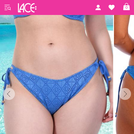
Startseite
Freya Swim
Nomad Nights
0