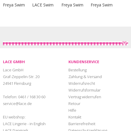
Freya Swim
LACE Swim
Freya Swim
Freya Swim
LACE GMBH
KUNDENSERVICE
Lace GmbH
Bestellung
Graf-Zeppelin-Str. 20
Zahlung & Versand
24941 Flensburg
Widerrufsrecht
Widerrufsformular
Telefon:
0461 / 168 30 60
Vertrag widerrufen
service@lace.de
Retour
Hilfe
EU webshop:
Kontakt
LACE Lingerie - in English
Barrierefreiheit
LACE Danmark
Datenschutzerklärung