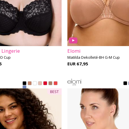
 Lingerie
Elomi
-O Cup
Matilda Dekolleté-BH G-M Cup
5
EUR 67,95
BEST