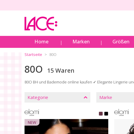
Home
Marken
Größen
Startseite
80O
80O
15 Waren
80O BH und Bademode online kaufen ✓ Elegante Lingerie un
SCHLIESSEN
FILTER
Kategorie
Marke
NEW