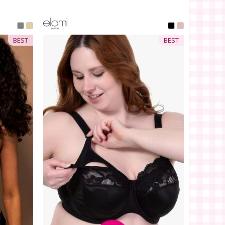
BEST
BEST