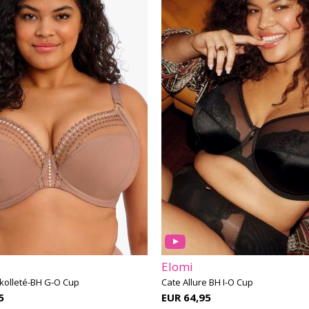
Elomi
kolleté-BH G-O Cup
Cate Allure BH I-O Cup
5
EUR 64,95