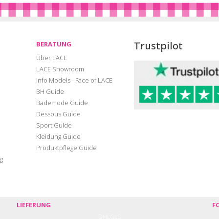
Trustpilot
BERATUNG
Über LACE
LACE Showroom
Info Models - Face of LACE
BH Guide
Bademode Guide
Dessous Guide
Sport Guide
Kleidung Guide
Produktpflege Guide
g
LIEFERUNG
F
DHL
GLS