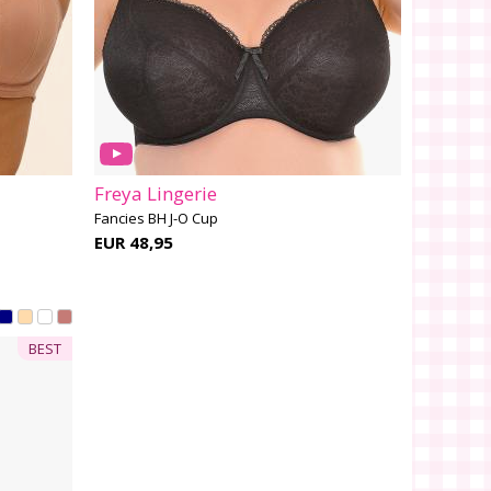
Freya Lingerie
Fancies BH J-O Cup
EUR 48,95
BEST