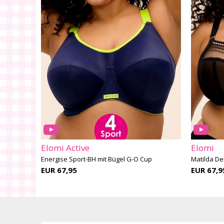
Elomi Active
Elomi
Energise Sport-BH mit Bügel G-O Cup
Matilda De
EUR 67,95
EUR 67,9