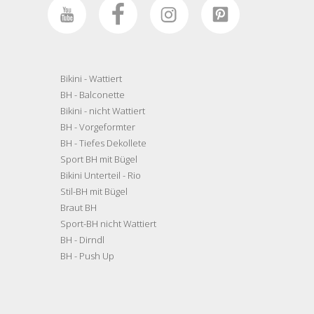
Bikini - Wattiert
BH - Balconette
Bikini - nicht Wattiert
BH - Vorgeformter
BH - Tiefes Dekollete
Sport BH mit Bügel
Bikini Unterteil - Rio
Stil-BH mit Bügel
Braut BH
Sport-BH nicht Wattiert
BH - Dirndl
BH - Push Up