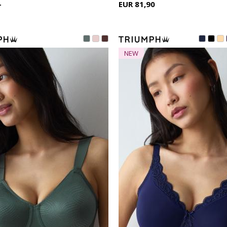
-
EUR 81,90
NEW