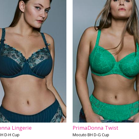
nna Lingerie
PrimaDonna Twist
BH D-H Cup
Mocuto BH D-G Cup