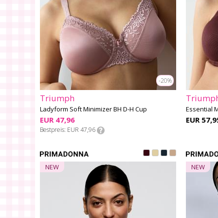
-20%
Triumph
Triump
Ladyform Soft Minimizer BH D-H Cup
Essential 
EUR 47,96
EUR 57,9
Bestpreis
EUR 47,96
NEW
NEW