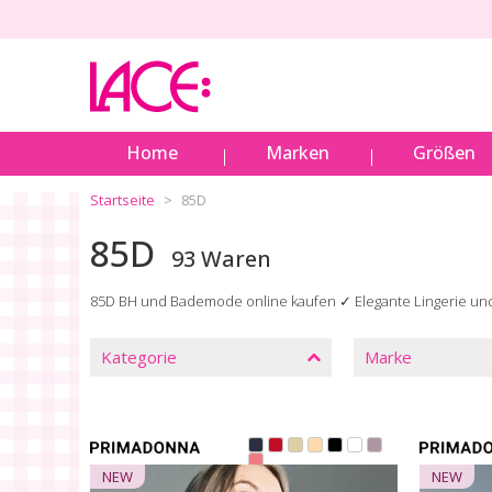
Home
Marken
Größen
Startseite
85D
85D
93 Waren
85D BH und Bademode online kaufen ✓ Elegante Lingerie un
SCHLIESSEN
FILTER
Kategorie
Marke
NEW
NEW