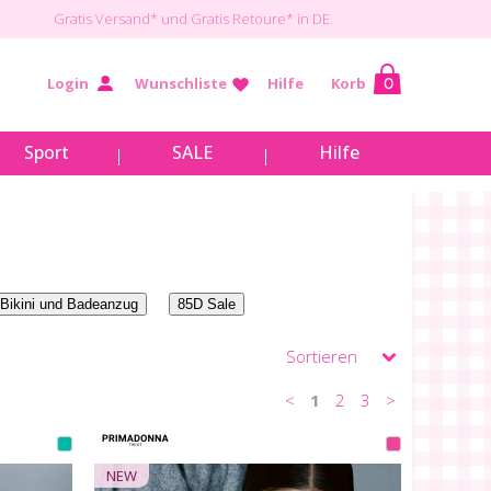
Gratis Versand*
und Gratis Retoure* in DE.
Login
Wunschliste
Hilfe
Korb
0
Sport
SALE
Hilfe
Bikini und Badeanzug
85D Sale
<
1
2
3
>
NEW