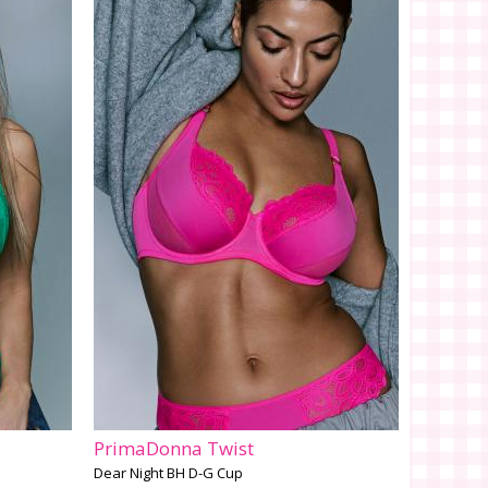
PrimaDonna Twist
Dear Night BH D-G Cup