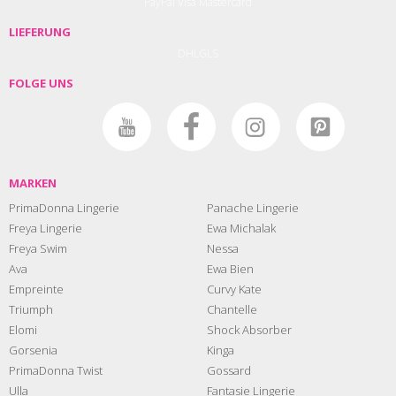
PayPal
Visa
Mastercard
LIEFERUNG
DHL
GLS
FOLGE UNS
MARKEN
PrimaDonna Lingerie
Panache Lingerie
Freya Lingerie
Ewa Michalak
Freya Swim
Nessa
Ava
Ewa Bien
Empreinte
Curvy Kate
Triumph
Chantelle
Elomi
Shock Absorber
Gorsenia
Kinga
PrimaDonna Twist
Gossard
Ulla
Fantasie Lingerie