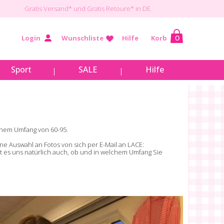
Gratis Versand*
und Gratis Retoure* in DE.
Login
Wunschliste
Hilfe
Korb
0
Sport
SALE
Hilfe
inem Umfang von 60-95.
ne Auswahl an Fotos von sich per
E-Mail an LACE:
rt es uns natürlich auch, ob und in welchem Umfang Sie