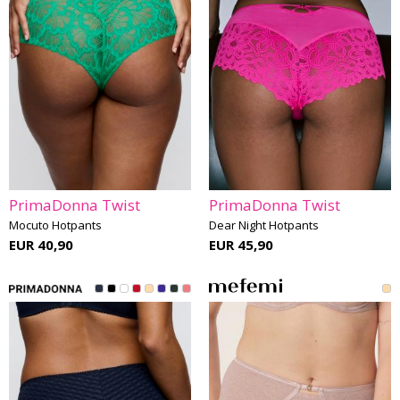
PrimaDonna Twist
PrimaDonna Twist
Mocuto Hotpants
Dear Night Hotpants
EUR 40,90
EUR 45,90