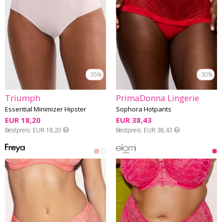
-35%
-30%
Triumph
PrimaDonna Lingerie
Essential Minimizer Hipster
Sophora Hotpants
EUR 18,20
EUR 38,43
Bestpreis
EUR 18,20
Bestpreis
EUR 38,43