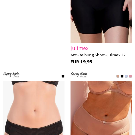
Julimex
Anti-Reibung Short - Julimex 12
EUR 19,95