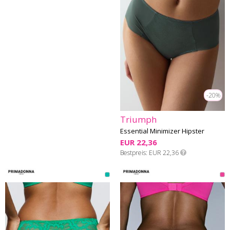
-20%
Triumph
Essential Minimizer Hipster
EUR 22,36
Bestpreis
EUR 22,36