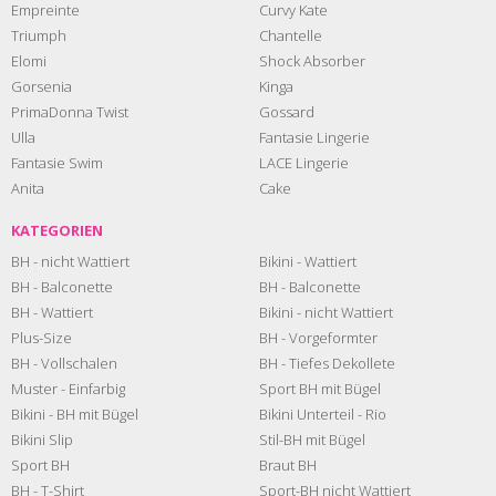
Empreinte
Curvy Kate
Triumph
Chantelle
Elomi
Shock Absorber
Gorsenia
Kinga
PrimaDonna Twist
Gossard
Ulla
Fantasie Lingerie
Fantasie Swim
LACE Lingerie
Anita
Cake
KATEGORIEN
BH - nicht Wattiert
Bikini - Wattiert
BH - Balconette
BH - Balconette
BH - Wattiert
Bikini - nicht Wattiert
Plus-Size
BH - Vorgeformter
BH - Vollschalen
BH - Tiefes Dekollete
Muster - Einfarbig
Sport BH mit Bügel
Bikini - BH mit Bügel
Bikini Unterteil - Rio
Bikini Slip
Stil-BH mit Bügel
Sport BH
Braut BH
BH - T-Shirt
Sport-BH nicht Wattiert