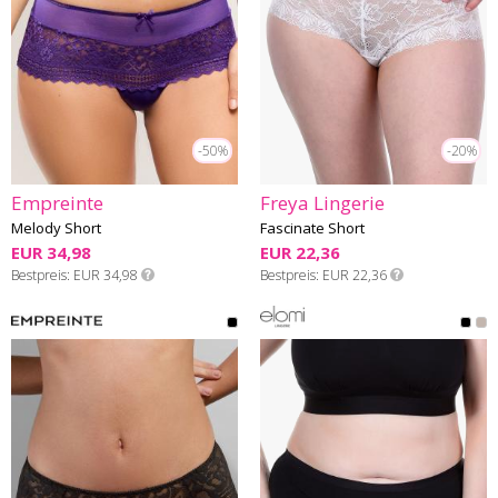
-50%
-20%
Empreinte
Freya Lingerie
Melody Short
Fascinate Short
EUR 34,98
EUR 22,36
Bestpreis
EUR 34,98
Bestpreis
EUR 22,36