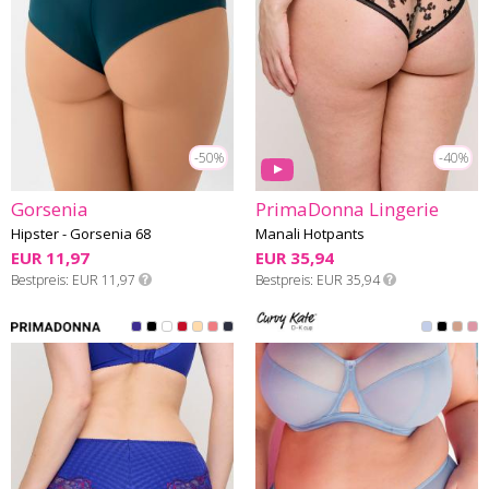
-50%
-40%
Gorsenia
PrimaDonna Lingerie
Hipster - Gorsenia 68
Manali Hotpants
EUR 11,97
EUR 35,94
Bestpreis
EUR 11,97
Bestpreis
EUR 35,94