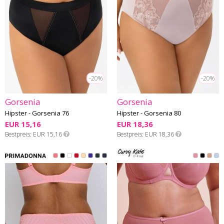
-20%
-20%
Gorsenia
Gorsenia
Hipster - Gorsenia 76
Hipster - Gorsenia 80
EUR 15,16
EUR 18,36
Bestpreis
EUR 15,16
Bestpreis
EUR 18,36