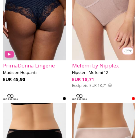
-25%
PrimaDonna Lingerie
Mefemi by Nipplex
Madison Hotpants
Hipster - Mefemi 12
EUR 45,90
EUR 18,71
Bestpreis
EUR 18,71