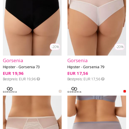
-20%
-20%
Gorsenia
Gorsenia
Hipster - Gorsenia 73
Hipster - Gorsenia 79
EUR 19,96
EUR 17,56
Bestpreis
EUR 19,96
Bestpreis
EUR 17,56