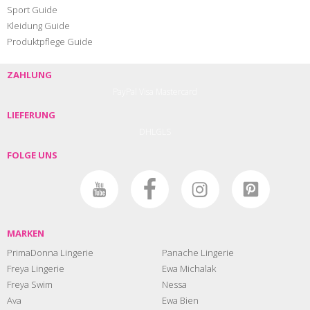
Sport Guide
Kleidung Guide
Produktpflege Guide
ZAHLUNG
PayPal
Visa
Mastercard
LIEFERUNG
DHL
GLS
FOLGE UNS
MARKEN
PrimaDonna Lingerie
Panache Lingerie
Freya Lingerie
Ewa Michalak
Freya Swim
Nessa
Ava
Ewa Bien