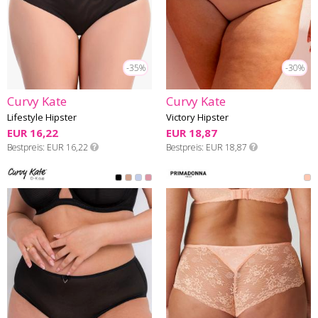
-35%
-30%
Curvy Kate
Curvy Kate
Lifestyle Hipster
Victory Hipster
EUR 16,22
EUR 18,87
Bestpreis
EUR 16,22
Bestpreis
EUR 18,87