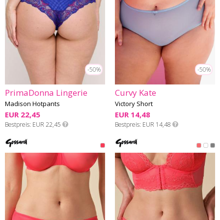
-50%
-50%
PrimaDonna Lingerie
Curvy Kate
Madison Hotpants
Victory Short
EUR 22,45
EUR 14,48
Bestpreis
EUR 22,45
Bestpreis
EUR 14,48