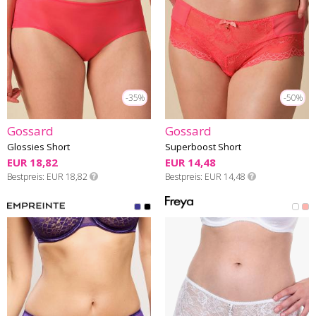
-35%
-50%
Gossard
Gossard
Glossies Short
Superboost Short
EUR 18,82
EUR 14,48
Bestpreis
EUR 18,82
Bestpreis
EUR 14,48