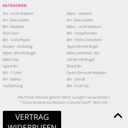
KATEGORIEN
BH - nicht Wattiert
Bikini - Wattiert
BH - Balconette
BH - Balconette
BH - Wattiert
Bikini - nicht Wattiert
Plus-Size
BH - Vorgeformter
BH - Vollschalen
BH - Tiefes Dekollete
Muster - Einfarbig
Sport BH mit Bügel
Bikini - BH mit Bügel
Bikini Unterteil - Rio
Bikini Slip
Stil-BH mit Bügel
Sport BH
Braut BH
BH - T-Shirt
Sport-BH nicht Wattiert
BH - Mama
BH - Dirndl
Verführung
BH - Push Up
Alle Preise inklusive gesetzl. MwSt. zuzüglich
Versandkosten
.
* Gratis Versand und Retoure in Deutschland*. Mehr
Info
.