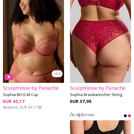
-40%
Sculptresse by Panache
Sculptresse by Panache
Sophia BH G-M Cup
Sophia Brasilianischer String
EUR 43,17
EUR 37,95
Bestpreis
EUR 43,17