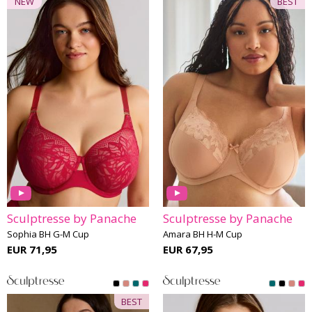
NEW
BEST
Sculptresse by Panache
Sculptresse by Panache
Sophia BH G-M Cup
Amara BH H-M Cup
EUR 71,95
EUR 67,95
BEST