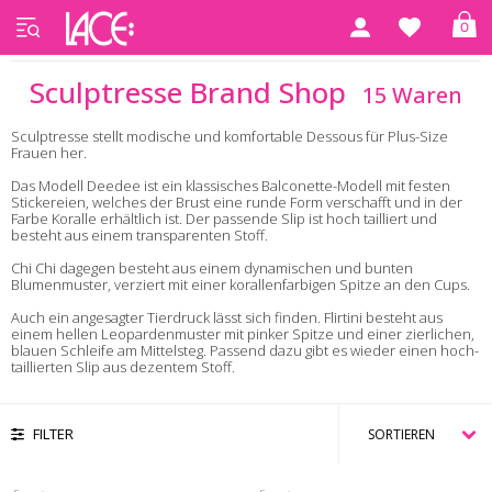
0
Startseite
Sculptresse Brand Shop
Sculptresse Brand Shop
15 Waren
Sculptresse stellt modische und komfortable Dessous für Plus-Size
Frauen her.
Das Modell
Deedee
ist ein klassisches Balconette-Modell mit festen
Stickereien, welches der Brust eine runde Form verschafft und in der
Farbe Koralle erhältlich ist. Der passende Slip ist hoch tailliert und
besteht aus einem transparenten Stoff.
Chi Chi
dagegen besteht aus einem dynamischen und bunten
Blumenmuster, verziert mit einer korallenfarbigen Spitze an den Cups.
Auch ein angesagter Tierdruck lässt sich finden.
Flirtini
besteht aus
einem hellen Leopardenmuster mit pinker Spitze und einer zierlichen,
blauen Schleife am Mittelsteg. Passend dazu gibt es wieder einen hoch-
taillierten Slip aus dezentem Stoff.
FILTER