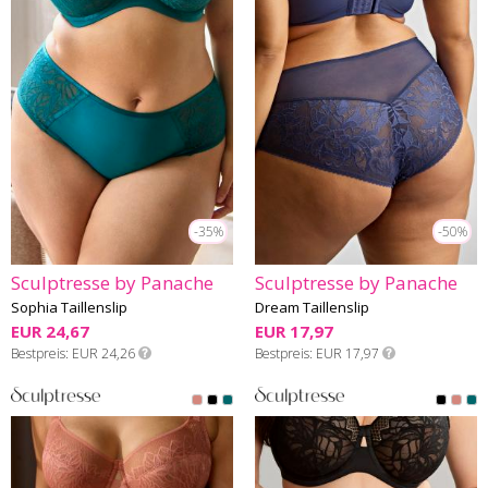
-35%
-50%
Sculptresse by Panache
Sculptresse by Panache
Sophia Taillenslip
Dream Taillenslip
EUR 24,67
EUR 17,97
Bestpreis
EUR 24,26
Bestpreis
EUR 17,97