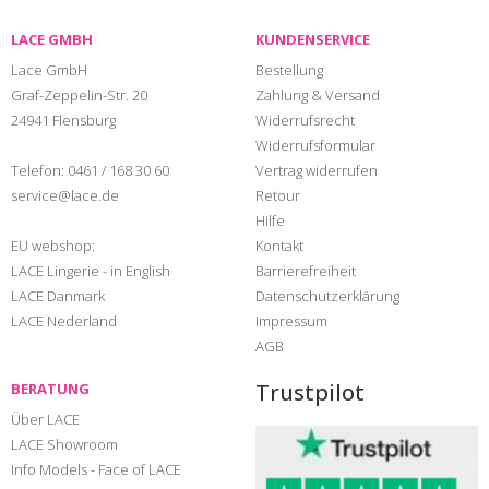
LACE GMBH
KUNDENSERVICE
Lace GmbH
Bestellung
Graf-Zeppelin-Str. 20
Zahlung & Versand
24941 Flensburg
Widerrufsrecht
Widerrufsformular
Telefon:
0461 / 168 30 60
Vertrag widerrufen
service@lace.de
Retour
Hilfe
EU webshop:
Kontakt
LACE Lingerie - in English
Barrierefreiheit
LACE Danmark
Datenschutzerklärung
LACE Nederland
Impressum
AGB
Trustpilot
BERATUNG
Über LACE
LACE Showroom
Info Models - Face of LACE