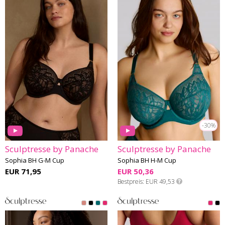
-30%
Sculptresse by Panache
Sculptresse by Panache
Sophia BH G-M Cup
Sophia BH H-M Cup
EUR 71,95
EUR 50,36
Bestpreis
EUR 49,53