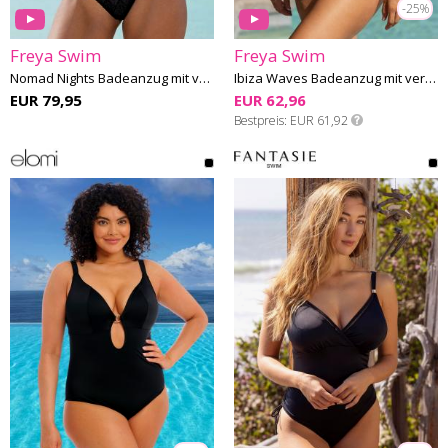
-25%
Freya Swim
Freya Swim
Nomad Nights Badeanzug mit verstecktem Bügel F-I Cup
Ibiza Waves Badeanzug mit verstecktem Bügel F-I Cup
EUR 79,95
EUR 62,96
Bestpreis
EUR 61,92