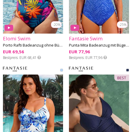
-20%
-25%
Elomi Swim
Fantasie Swim
Porto Rafti Badeanzug ohne Bügel G-L Cup
Punta Mita Badeanzug mit Bügel F-I Cup
EUR 69,56
EUR 77,96
Bestpreis
EUR 68,41
Bestpreis
EUR 77,96
BEST