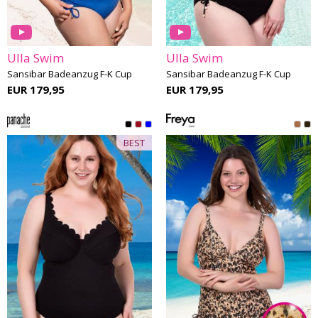
Ulla Swim
Ulla Swim
Sansibar Badeanzug F-K Cup
Sansibar Badeanzug F-K Cup
EUR 179,95
EUR 179,95
BEST