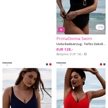
-20%
PrimaDonna Swim
Uvita Badeanzug - Tiefes Dekolleté E-G Cup
EUR 128,-
Bestpreis
EUR 160,-