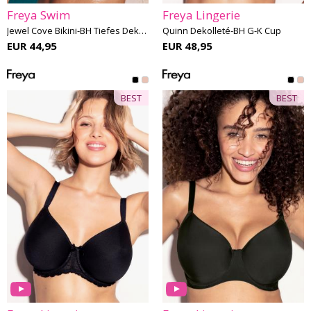
Freya Swim
Freya Lingerie
Jewel Cove Bikini-BH Tiefes Dekolleté E-I Cup
Quinn Dekolleté-BH G-K Cup
EUR 44,95
EUR 48,95
BEST
BEST