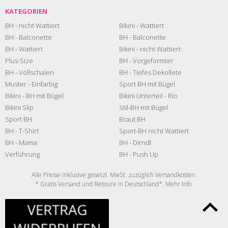
KATEGORIEN
BH - nicht Wattiert
Bikini - Wattiert
BH - Balconette
BH - Balconette
BH - Wattiert
Bikini - nicht Wattiert
Plus-Size
BH - Vorgeformter
BH - Vollschalen
BH - Tiefes Dekollete
Muster - Einfarbig
Sport BH mit Bügel
Bikini - BH mit Bügel
Bikini Unterteil - Rio
Bikini Slip
Stil-BH mit Bügel
Sport BH
Braut BH
BH - T-Shirt
Sport-BH nicht Wattiert
BH - Mama
BH - Dirndl
Verführung
BH - Push Up
Alle Preise inklusive gesetzl. MwSt. zuzüglich
Versandkosten
.
* Gratis Versand und Retoure in Deutschland*. Mehr
Info
.