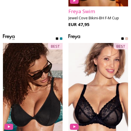
Freya Swim
Jewel Cove Bikini-BH F-M Cup
EUR 47,95
BEST
BEST