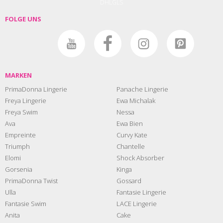
DHL
GLS
FOLGE UNS
MARKEN
PrimaDonna Lingerie
Panache Lingerie
Freya Lingerie
Ewa Michalak
Freya Swim
Nessa
Ava
Ewa Bien
Empreinte
Curvy Kate
Triumph
Chantelle
Elomi
Shock Absorber
Gorsenia
Kinga
PrimaDonna Twist
Gossard
Ulla
Fantasie Lingerie
Fantasie Swim
LACE Lingerie
Anita
Cake