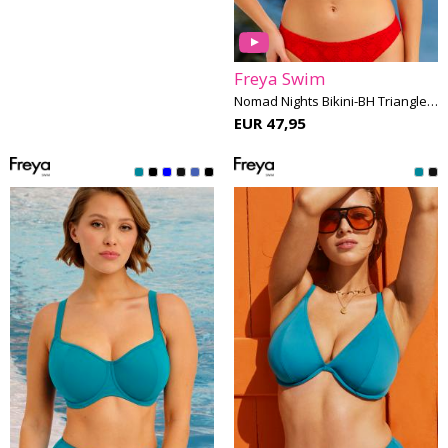
Freya Swim
Nomad Nights Bikini-BH Triangle E-H Cup
EUR 47,95