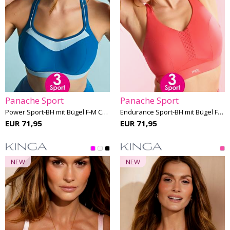
Panache Sport
Panache Sport
Power Sport-BH mit Bügel F-M Cup
Endurance Sport-BH mit Bügel F-K Cup
EUR 71,95
EUR 71,95
NEW
NEW