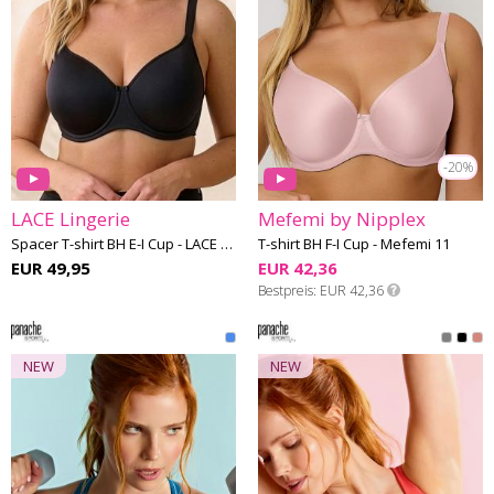
-20%
LACE Lingerie
Mefemi by Nipplex
Spacer T-shirt BH E-I Cup - LACE #2
T-shirt BH F-I Cup - Mefemi 11
EUR 49,95
EUR 42,36
Bestpreis
EUR 42,36
NEW
NEW