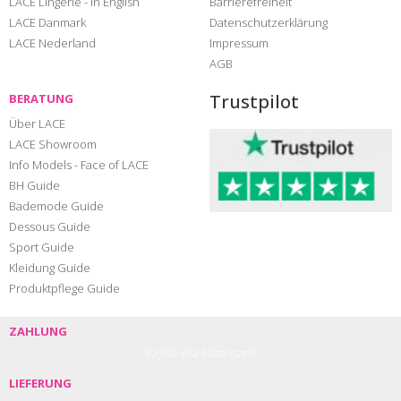
LACE Lingerie - in English
Barrierefreiheit
LACE Danmark
Datenschutzerklärung
LACE Nederland
Impressum
AGB
Trustpilot
BERATUNG
Über LACE
LACE Showroom
Info Models - Face of LACE
BH Guide
Bademode Guide
Dessous Guide
Sport Guide
Kleidung Guide
Produktpflege Guide
ZAHLUNG
PayPal
Visa
Mastercard
LIEFERUNG