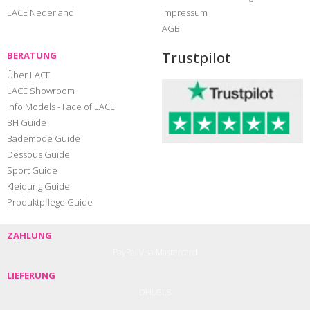
LACE Nederland
Impressum
AGB
Trustpilot
BERATUNG
Über LACE
LACE Showroom
Info Models - Face of LACE
BH Guide
Bademode Guide
Dessous Guide
Sport Guide
Kleidung Guide
Produktpflege Guide
ZAHLUNG
PayPal
Visa
Mastercard
LIEFERUNG
DHL
GLS