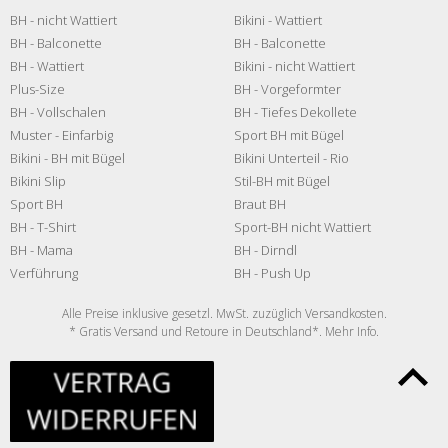
BH - nicht Wattiert
Bikini - Wattiert
BH - Balconette
BH - Balconette
BH - Wattiert
Bikini - nicht Wattiert
Plus-Size
BH - Vorgeformter
BH - Vollschalen
BH - Tiefes Dekollete
Muster - Einfarbig
Sport BH mit Bügel
Bikini - BH mit Bügel
Bikini Unterteil - Rio
Bikini Slip
Stil-BH mit Bügel
Sport BH
Braut BH
BH - T-Shirt
Sport-BH nicht Wattiert
BH - Mama
BH - Dirndl
Verführung
BH - Push Up
Alle Preise inklusive gesetzl. MwSt. zuzüglich
Versandkosten
.
* Gratis Versand und Retoure in Deutschland*. Mehr
Info
.