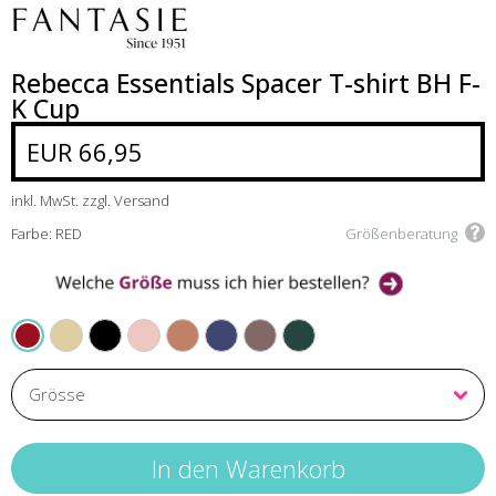
Rebecca Essentials Spacer T-shirt BH F-
K Cup
EUR 66,95
inkl. MwSt. zzgl. Versand
Farbe: RED
Größenberatung
NATURAL BEIGE
BLACK
BLUSH
CAFE AU LAIT
FRENCH NAVY
WARM OMBRE
FOREST GREEN
RED