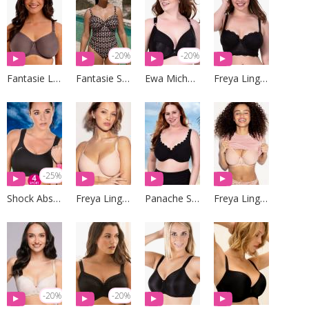
-20%
-20%
Fantasie Lingerie
Fantasie Swim
Ewa Michalak
Freya Lingerie
-25%
Shock Absorber
Freya Lingerie
Panache Swim
Freya Lingerie
-20%
-20%