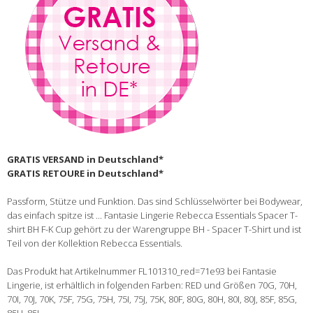
GRATIS VERSAND in Deutschland*
GRATIS RETOURE in Deutschland*
Passform, Stütze und Funktion. Das sind Schlüsselwörter bei Bodywear,
das einfach spitze ist ... Fantasie Lingerie Rebecca Essentials Spacer T-
shirt BH F-K Cup gehört zu der Warengruppe BH - Spacer T-Shirt und ist
Teil von der Kollektion Rebecca Essentials.
Das Produkt hat Artikelnummer FL101310_red=71e93 bei Fantasie
Lingerie, ist erhältlich in folgenden Farben: RED und Größen 70G, 70H,
70I, 70J, 70K, 75F, 75G, 75H, 75I, 75J, 75K, 80F, 80G, 80H, 80I, 80J, 85F, 85G,