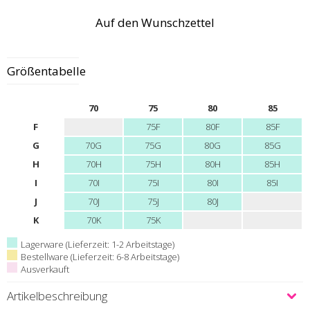
Auf den Wunschzettel
Größentabelle
70
75
80
85
F
75F
80F
85F
G
70G
75G
80G
85G
H
70H
75H
80H
85H
I
70I
75I
80I
85I
J
70J
75J
80J
K
70K
75K
Lagerware (Lieferzeit: 1-2 Arbeitstage)
Bestellware (Lieferzeit: 6-8 Arbeitstage)
Ausverkauft
Artikelbeschreibung