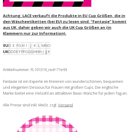
Achtung: LACE verkauft die Produkte in EU Cup Größen, die in
den Wäscheetiketten (bei EU) zu lesen sind. “Fantasie” kommt
aus UK, daher geben wir auch die UK Cup Größen an (in
Klammern nur zur Information).
EU
D
E
F
G
H
I
J
K
L
M
N
O
UK
D
DD
E
F
FF
G
GG
H
HH
J
JJ
K
Artikelnummer: FL101310_red=71e93
Fantasie ist ein Experte im Kreieren von wunderschönen, bequemen
und eleganten Dessous für Frauen mit großen Cups. Die englische
Marke bietet eine Vielzahl an attraktiver Basic-Wäsche für jeden Tag an.
Alle Preise sind inkl. MwSt. zzgl.
Versand
.