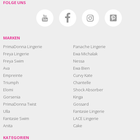
FOLGE UNS
MARKEN
PrimaDonna Lingerie
Panache Lingerie
Freya Lingerie
Ewa Michalak
Freya Swim
Nessa
Ava
Ewa Bien
Empreinte
Curvy Kate
Triumph
Chantelle
Elomi
Shock Absorber
Gorsenia
Kinga
PrimaDonna Twist
Gossard
Ulla
Fantasie Lingerie
Fantasie Swim
LACE Lingerie
Anita
Cake
KATEGORIEN