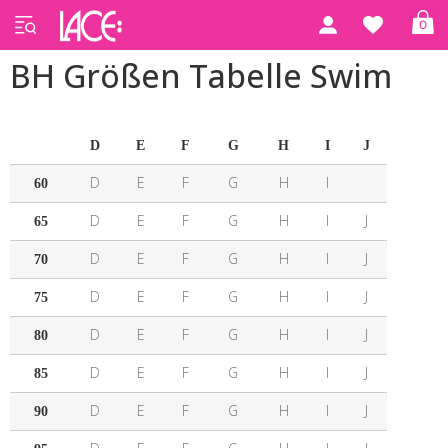
0
BH Größen Tabelle Swim
D
E
F
G
H
I
J
D
E
F
G
H
I
60
D
E
F
G
H
I
J
65
D
E
F
G
H
I
J
70
D
E
F
G
H
I
J
75
D
E
F
G
H
I
J
80
D
E
F
G
H
I
J
85
D
E
F
G
H
I
J
90