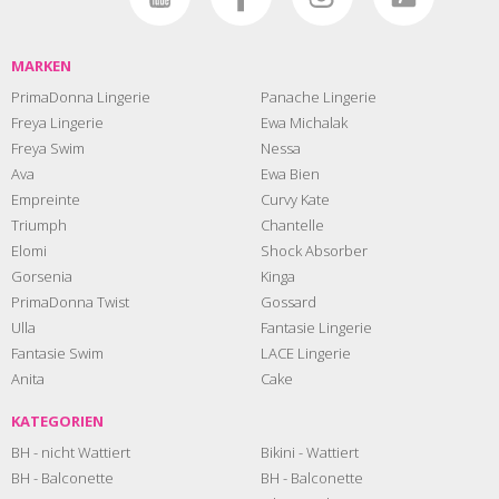
MARKEN
PrimaDonna Lingerie
Panache Lingerie
Freya Lingerie
Ewa Michalak
Freya Swim
Nessa
Ava
Ewa Bien
Empreinte
Curvy Kate
Triumph
Chantelle
Elomi
Shock Absorber
Gorsenia
Kinga
PrimaDonna Twist
Gossard
Ulla
Fantasie Lingerie
Fantasie Swim
LACE Lingerie
Anita
Cake
KATEGORIEN
BH - nicht Wattiert
Bikini - Wattiert
BH - Balconette
BH - Balconette