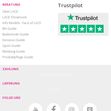
Trustpilot
BERATUNG
Über LACE
LACE Showroom
Info Models - Face of LACE
BH Guide
Bademode Guide
Dessous Guide
Sport Guide
Kleidung Guide
Produktpflege Guide
ZAHLUNG
PayPal
Visa
Mastercard
LIEFERUNG
DHL
GLS
FOLGE UNS