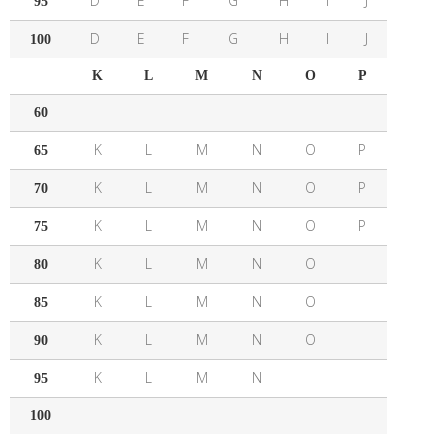
D
E
F
G
H
I
J
95
D
E
F
G
H
I
J
100
K
L
M
N
O
P
60
K
L
M
N
O
P
65
K
L
M
N
O
P
70
K
L
M
N
O
P
75
K
L
M
N
O
80
K
L
M
N
O
85
K
L
M
N
O
90
K
L
M
N
95
100