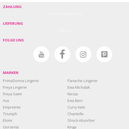
ZAHLUNG
PayPal
Visa
Mastercard
LIEFERUNG
DHL
GLS
FOLGE UNS
MARKEN
PrimaDonna Lingerie
Panache Lingerie
Freya Lingerie
Ewa Michalak
Freya Swim
Nessa
Ava
Ewa Bien
Empreinte
Curvy Kate
Triumph
Chantelle
Elomi
Shock Absorber
Gorsenia
Kinga