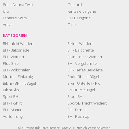
PrimaDonna Twist
Gossard
Ulla
Fantasie Lingerie
Fantasie Swim
LACE Lingerie
Anita
Cake
KATEGORIEN
BH - nicht Wattiert
Bikini - Wattiert
BH - Balconette
BH - Balconette
BH - Wattiert
Bikini - nicht Wattiert
Plus-Size
BH - Vorgeformter
BH - Vollschalen
BH - Tiefes Dekollete
Muster - Einfarbig
Sport BH mit Bügel
Bikini - BH mit Bügel
Bikini Unterteil - Rio
Bikini Slip
Stil-BH mit Bügel
Sport BH
Braut BH
BH - T-Shirt
Sport-BH nicht Wattiert
BH - Mama
BH - Dirndl
Verführung
BH - Push Up
Alle Preise inklusive gesetzl. MwSt. zuzüglich
Versandkosten
.