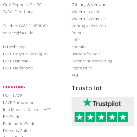
Graf-Zeppelin-Str. 20
Zahlung & Versand
24941 Flensburg
Widerrufsrecht
Widerrufsformular
Telefon:
0461 / 168 30 60
Vertrag widerrufen
service@lace.de
Retour
Hilfe
EU webshop:
Kontakt
LACE Lingerie - in English
Barrierefreiheit
LACE Danmark
Datenschutzerklärung
LACE Nederland
Impressum
AGB
Trustpilot
BERATUNG
Über LACE
LACE Showroom
Info Models - Face of LACE
BH Guide
Bademode Guide
Dessous Guide