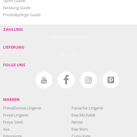
Sport Guide
Kleidung Guide
Produktpflege Guide
ZAHLUNG
PayPal
Visa
Mastercard
LIEFERUNG
DHL
GLS
FOLGE UNS
MARKEN
PrimaDonna Lingerie
Panache Lingerie
Freya Lingerie
Ewa Michalak
Freya Swim
Nessa
Ava
Ewa Bien
Empreinte
Curvy Kate