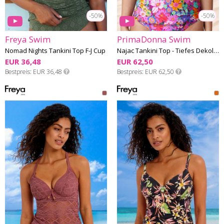
-50%
-50%
Freya Swim
PrimaDonna Swim
Nomad Nights Tankini Top F-J Cup
Najac Tankini Top - Tiefes Dekolleté D-G Cup
EUR 36,48
EUR 62,50
Bestpreis
EUR 36,48
Bestpreis
EUR 62,50