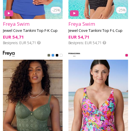
-25%
-25%
Freya Swim
Freya Swim
Jewel Cove Tankini Top F-K Cup
Jewel Cove Tankini Top F-L Cup
EUR 54,71
EUR 54,71
Bestpreis
EUR 54,71
Bestpreis
EUR 54,71