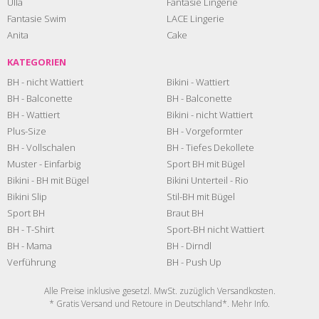
Ulla
Fantasie Lingerie
Fantasie Swim
LACE Lingerie
Anita
Cake
KATEGORIEN
BH - nicht Wattiert
Bikini - Wattiert
BH - Balconette
BH - Balconette
BH - Wattiert
Bikini - nicht Wattiert
Plus-Size
BH - Vorgeformter
BH - Vollschalen
BH - Tiefes Dekollete
Muster - Einfarbig
Sport BH mit Bügel
Bikini - BH mit Bügel
Bikini Unterteil - Rio
Bikini Slip
Stil-BH mit Bügel
Sport BH
Braut BH
BH - T-Shirt
Sport-BH nicht Wattiert
BH - Mama
BH - Dirndl
Verführung
BH - Push Up
Alle Preise inklusive gesetzl. MwSt. zuzüglich
Versandkosten
.
* Gratis Versand und Retoure in Deutschland*. Mehr
Info
.