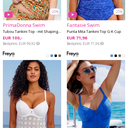
-20%
-25%
PrimaDonna Swim
Fantasie Swim
Tubou Tankini Top - mit Shaping-Effekt - E-G Cup
Punta Mita Tankini Top G-K Cup
EUR 100,-
EUR 71,96
Bestpreis
EUR 99,92
Bestpreis
EUR 71,96