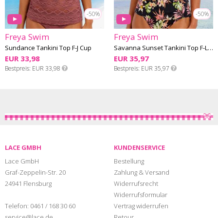
-50%
-50%
Freya Swim
Freya Swim
Sundance Tankini Top F-J Cup
Savanna Sunset Tankini Top F-L Cup
EUR 33,98
EUR 35,97
Bestpreis
EUR 33,98
Bestpreis
EUR 35,97
LACE GMBH
KUNDENSERVICE
Lace GmbH
Bestellung
Graf-Zeppelin-Str. 20
Zahlung & Versand
24941 Flensburg
Widerrufsrecht
Widerrufsformular
Telefon:
0461 / 168 30 60
Vertrag widerrufen
service@lace.de
Retour