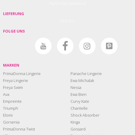
PayPal
Visa
Mastercard
LIEFERUNG
DHL
GLS
FOLGE UNS
MARKEN
PrimaDonna Lingerie
Panache Lingerie
Freya Lingerie
Ewa Michalak
Freya Swim
Nessa
Ava
Ewa Bien
Empreinte
Curvy Kate
Triumph
Chantelle
Elomi
Shock Absorber
Gorsenia
Kinga
PrimaDonna Twist
Gossard