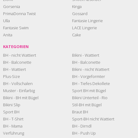
Gorsenia
Kinga
PrimaDonna Twist
Gossard
Ulla
Fantasie Lingerie
Fantasie Swim
LACE Lingerie
Anita
Cake
KATEGORIEN
BH - nicht Wattiert
Bikini - Wattiert
BH - Balconette
BH - Balconette
BH - Wattiert
Bikini - nicht Wattiert
Plus-Size
BH - Vorgeformter
BH - Vollschalen
BH - Tiefes Dekollete
Muster - Einfarbig
Sport BH mit Bügel
Bikini - BH mit Bügel
Bikini Unterteil - Rio
Bikini Slip
Stil-BH mit Bügel
Sport BH
Braut BH
BH - T-Shirt
Sport-BH nicht Wattiert
BH - Mama
BH - Dirndl
Verführung
BH - Push Up