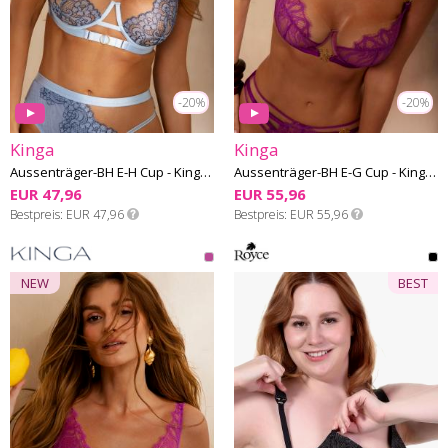
-20%
-20%
Kinga
Kinga
Aussenträger-BH E-H Cup - Kinga 98
Aussenträger-BH E-G Cup - Kinga 99
EUR 47,96
EUR 55,96
Bestpreis
EUR 47,96
Bestpreis
EUR 55,96
NEW
BEST