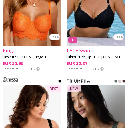
-20%
-30%
Kinga
LACE Swim
Bralette E-H Cup - Kinga 100
Bikini Push-up-BH E-J Cup - LACE Swim #4
EUR 55,96
EUR 32,87
Bestpreis
EUR 55,82
Bestpreis
EUR 32,87
BEST
NEW