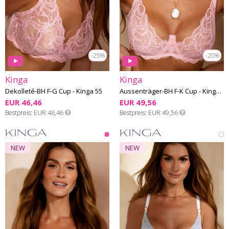
-25%
-20%
Kinga
Kinga
Dekolleté-BH F-G Cup - Kinga 55
Aussenträger-BH F-K Cup - Kinga 55
EUR 46,46
EUR 49,56
Bestpreis
EUR 46,46
Bestpreis
EUR 49,56
NEW
NEW