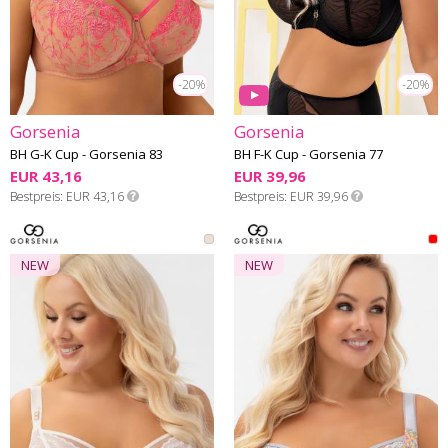
-20%
-20%
Gorsenia
Gorsenia
BH G-K Cup - Gorsenia 83
BH F-K Cup - Gorsenia 77
EUR 43,16
EUR 39,96
Bestpreis
EUR 43,16
Bestpreis
EUR 39,96
NEW
NEW