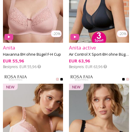
-20%
-20%
Anita
Anita active
Havanna BH ohne Bügel F-H Cup
Air Control X Sport-BH ohne Bügel E-H Cup
EUR 55,96
EUR 63,96
Bestpreis
EUR 55,96
Bestpreis
EUR 63,96
NEW
NEW