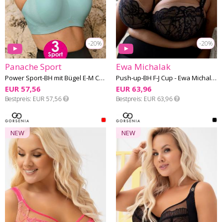
-20%
-20%
Panache Sport
Ewa Michalak
Power Sport-BH mit Bügel E-M Cup
Push-up-BH F-J Cup - Ewa Michalak 13
EUR 57,56
EUR 63,96
Bestpreis
EUR 57,56
Bestpreis
EUR 63,96
NEW
NEW