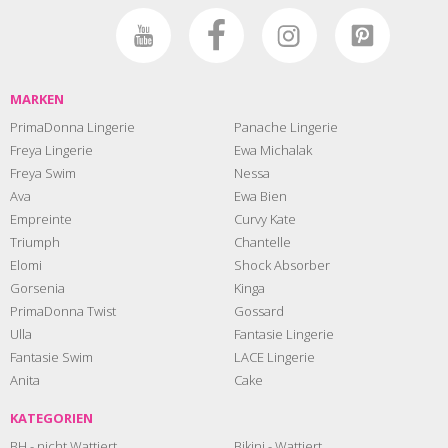
MARKEN
PrimaDonna Lingerie
Panache Lingerie
Freya Lingerie
Ewa Michalak
Freya Swim
Nessa
Ava
Ewa Bien
Empreinte
Curvy Kate
Triumph
Chantelle
Elomi
Shock Absorber
Gorsenia
Kinga
PrimaDonna Twist
Gossard
Ulla
Fantasie Lingerie
Fantasie Swim
LACE Lingerie
Anita
Cake
KATEGORIEN
BH - nicht Wattiert
Bikini - Wattiert