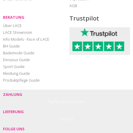
AGB
Trustpilot
BERATUNG
Über LACE
LACE Showroom
Info Models - Face of LACE
BH Guide
Bademode Guide
Dessous Guide
Sport Guide
Kleidung Guide
Produktpflege Guide
ZAHLUNG
PayPal
Visa
Mastercard
LIEFERUNG
DHL
GLS
FOLGE UNS