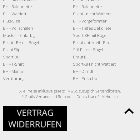
BH - Balconette
BH - Balconette
BH - Wattiert
Bikini - nicht Wattiert
Plus-Size
BH - Vorgeformter
BH - Vollschalen
BH - Tiefes Dekollete
Muster - Einfarbig
Sport BH mit Bügel
Bikini - BH mit Bügel
Bikini Unterteil - Rio
Bikini Slip
Stil-BH mit Bügel
Sport BH
Braut BH
BH - T-Shirt
Sport-BH nicht Wattiert
BH - Mama
BH - Dirndl
Verführung
BH - Push Up
Alle Preise inklusive gesetzl. MwSt. zuzüglich
Versandkosten
.
* Gratis Versand und Retoure in Deutschland*. Mehr
Info
.