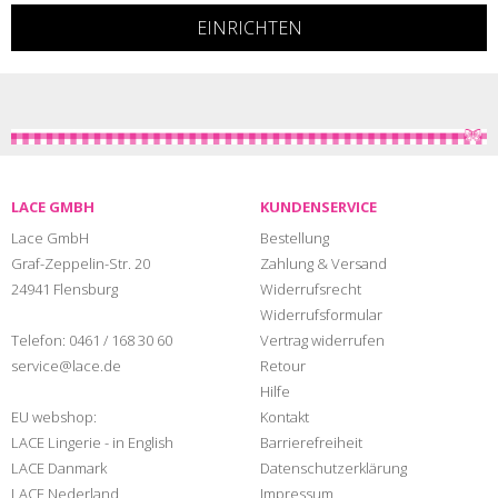
LACE GMBH
KUNDENSERVICE
Lace GmbH
Bestellung
Graf-Zeppelin-Str. 20
Zahlung & Versand
24941 Flensburg
Widerrufsrecht
Widerrufsformular
Telefon:
0461 / 168 30 60
Vertrag widerrufen
service@lace.de
Retour
Hilfe
EU webshop:
Kontakt
LACE Lingerie - in English
Barrierefreiheit
LACE Danmark
Datenschutzerklärung
LACE Nederland
Impressum