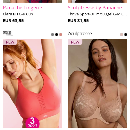
Panache Lingerie
Sculptresse by Panache
Clara BH G-K Cup
Thrive Sport-BH mit Bügel G-M Cup
EUR 63,95
EUR 81,95
NEW
NEW