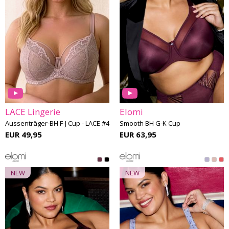
LACE Lingerie
Elomi
Aussenträger-BH F-J Cup - LACE #4
Smooth BH G-K Cup
EUR 49,95
EUR 63,95
NEW
NEW