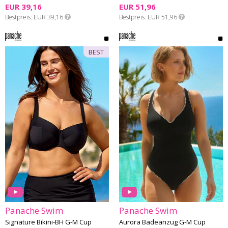
EUR 39,16
EUR 51,96
Bestpreis
EUR 39,16
Bestpreis
EUR 51,96
BEST
Panache Swim
Panache Swim
Signature Bikini-BH G-M Cup
Aurora Badeanzug G-M Cup