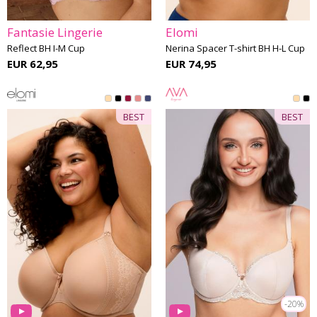
Fantasie Lingerie
Elomi
Reflect BH I-M Cup
Nerina Spacer T-shirt BH H-L Cup
EUR 62,95
EUR 74,95
BEST
BEST
-20%