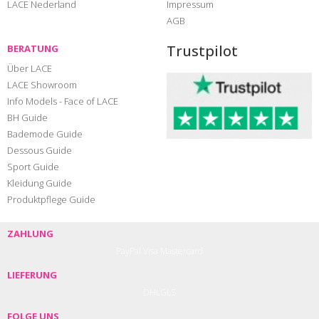
LACE Nederland
Impressum
AGB
Trustpilot
BERATUNG
Über LACE
LACE Showroom
Info Models - Face of LACE
BH Guide
Bademode Guide
Dessous Guide
Sport Guide
Kleidung Guide
Produktpflege Guide
ZAHLUNG
PayPal
Visa
Mastercard
LIEFERUNG
DHL
GLS
FOLGE UNS