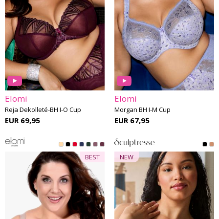
Elomi
Elomi
Reja Dekolleté-BH I-O Cup
Morgan BH I-M Cup
EUR 69,95
EUR 67,95
BEST
NEW