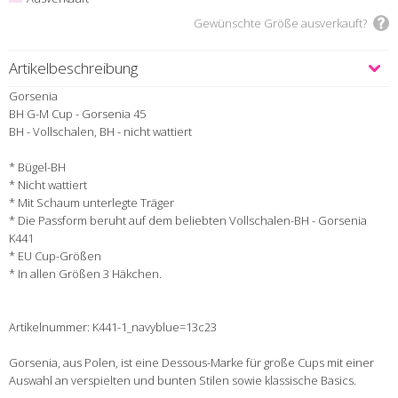
Gewünschte Größe ausverkauft?
Artikelbeschreibung
Gorsenia
BH G-M Cup - Gorsenia 45
BH - Vollschalen, BH - nicht wattiert
* Bügel-BH
* Nicht wattiert
* Mit Schaum unterlegte Träger
* Die Passform beruht auf dem beliebten Vollschalen-BH - Gorsenia
K441
* EU Cup-Größen
* In allen Größen 3 Häkchen.
Artikelnummer: K441-1_navyblue=13c23
Gorsenia, aus Polen, ist eine Dessous-Marke für große Cups mit einer
Auswahl an verspielten und bunten Stilen sowie klassische Basics.