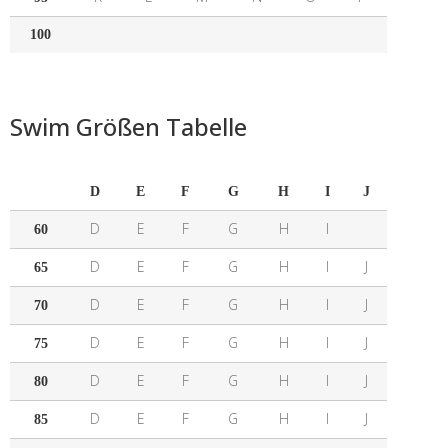
100
Swim Größen Tabelle
D
E
F
G
H
I
J
D
E
F
G
H
I
60
D
E
F
G
H
I
J
65
D
E
F
G
H
I
J
70
D
E
F
G
H
I
J
75
D
E
F
G
H
I
J
80
D
E
F
G
H
I
J
85