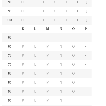
D
E
F
G
H
I
J
90
D
E
F
G
H
I
J
95
D
E
F
G
H
I
J
100
K
L
M
N
O
P
60
K
L
M
N
O
P
65
K
L
M
N
O
P
70
K
L
M
N
O
P
75
K
L
M
N
O
80
K
L
M
N
O
85
K
L
M
N
O
90
K
L
M
N
95