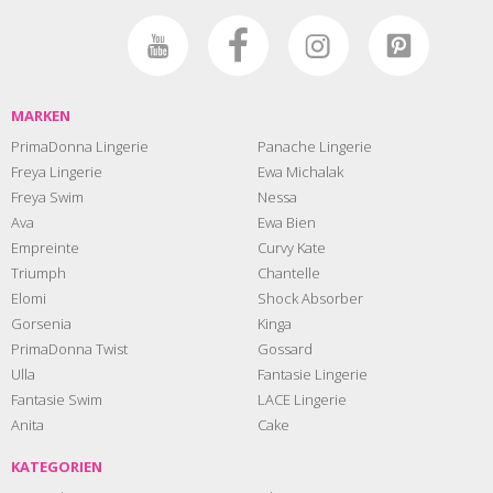
MARKEN
PrimaDonna Lingerie
Panache Lingerie
Freya Lingerie
Ewa Michalak
Freya Swim
Nessa
Ava
Ewa Bien
Empreinte
Curvy Kate
Triumph
Chantelle
Elomi
Shock Absorber
Gorsenia
Kinga
PrimaDonna Twist
Gossard
Ulla
Fantasie Lingerie
Fantasie Swim
LACE Lingerie
Anita
Cake
KATEGORIEN