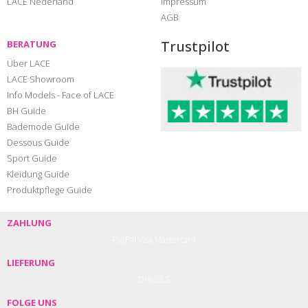
LACE Nederland
Impressum
AGB
Trustpilot
BERATUNG
Über LACE
LACE Showroom
Info Models - Face of LACE
BH Guide
Bademode Guide
Dessous Guide
Sport Guide
Kleidung Guide
Produktpflege Guide
ZAHLUNG
PayPal
Visa
Mastercard
LIEFERUNG
DHL
GLS
FOLGE UNS