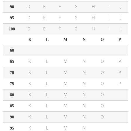
D
E
F
G
H
I
J
90
D
E
F
G
H
I
J
95
D
E
F
G
H
I
J
100
K
L
M
N
O
P
60
K
L
M
N
O
P
65
K
L
M
N
O
P
70
K
L
M
N
O
P
75
K
L
M
N
O
80
K
L
M
N
O
85
K
L
M
N
O
90
K
L
M
N
95