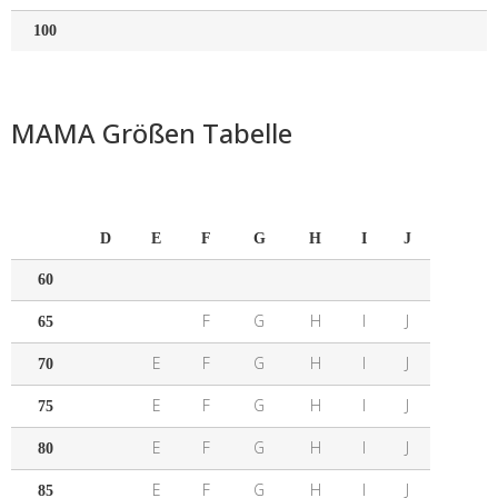
100
MAMA Größen Tabelle
D
E
F
G
H
I
J
60
F
G
H
I
J
65
E
F
G
H
I
J
70
E
F
G
H
I
J
75
E
F
G
H
I
J
80
E
F
G
H
I
J
85