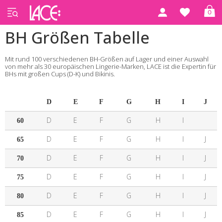
0
BH Größen Tabelle
Mit rund 100 verschiedenen BH-Größen auf Lager und einer Auswahl
von mehr als 30 europäischen Lingerie-Marken, LACE ist die Expertin für
BHs mit großen Cups (D-K) und Bikinis.
D
E
F
G
H
I
J
D
E
F
G
H
I
60
D
E
F
G
H
I
J
65
D
E
F
G
H
I
J
70
D
E
F
G
H
I
J
75
D
E
F
G
H
I
J
80
D
E
F
G
H
I
J
85