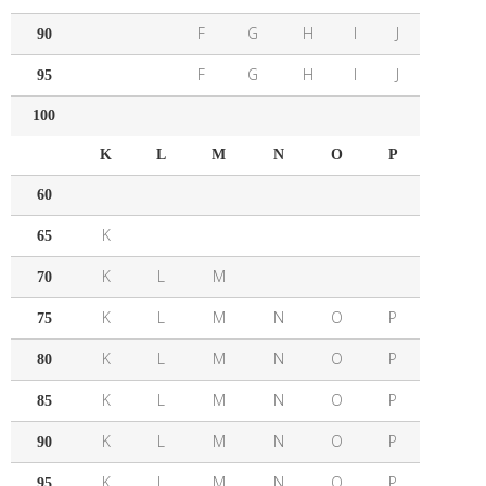
F
G
H
I
J
90
F
G
H
I
J
95
100
K
L
M
N
O
P
60
K
65
K
L
M
70
K
L
M
N
O
P
75
K
L
M
N
O
P
80
K
L
M
N
O
P
85
K
L
M
N
O
P
90
K
L
M
N
O
P
95