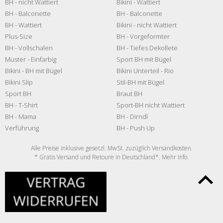
BH - nicht Wattiert
Bikini - Wattiert
BH - Balconette
BH - Balconette
BH - Wattiert
Bikini - nicht Wattiert
Plus-Size
BH - Vorgeformter
BH - Vollschalen
BH - Tiefes Dekollete
Muster - Einfarbig
Sport BH mit Bügel
Bikini - BH mit Bügel
Bikini Unterteil - Rio
Bikini Slip
Stil-BH mit Bügel
Sport BH
Braut BH
BH - T-Shirt
Sport-BH nicht Wattiert
BH - Mama
BH - Dirndl
Verführung
BH - Push Up
Alle Preise inklusive gesetzl. MwSt. zuzüglich
Versandkosten
.
* Gratis Versand und Retoure in Deutschland*. Mehr
Info
.