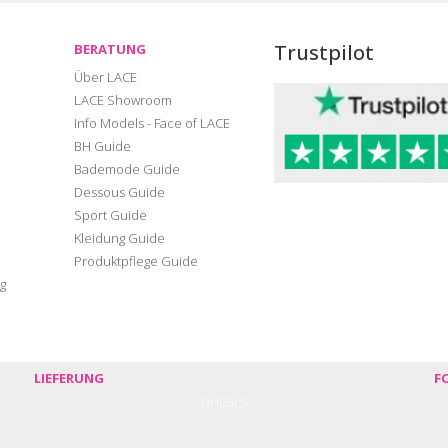
Trustpilot
BERATUNG
Über LACE
LACE Showroom
Info Models - Face of LACE
BH Guide
Bademode Guide
Dessous Guide
Sport Guide
Kleidung Guide
Produktpflege Guide
g
LIEFERUNG
F
DHL
GLS