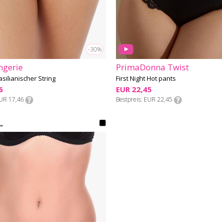
-30%
ngerie
PrimaDonna Twist
silianischer String
First Night Hot pants
6
EUR 22,45
UR 17,46
Bestpreis
EUR 22,45