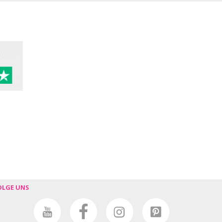
OLGE UNS