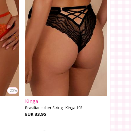
-20%
Kinga
Brasilianischer String - Kinga 103
EUR 33,95