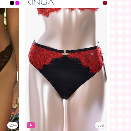
-20%
-50%