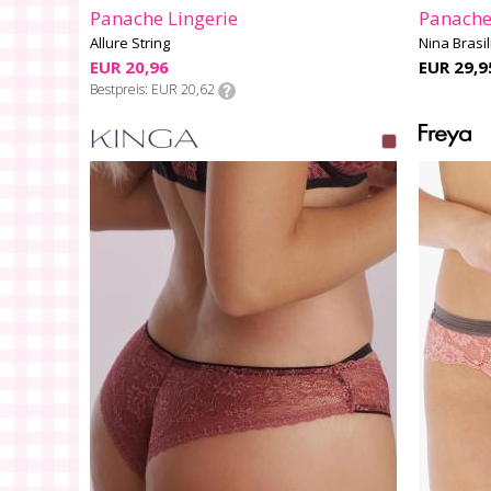
Panache Lingerie
Panache
Allure String
Nina Brasil
EUR 20,96
EUR 29,9
Bestpreis
EUR 20,62