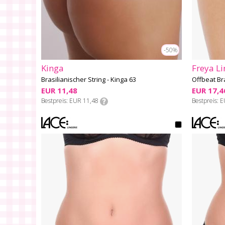
-50%
Kinga
Freya Li
Brasilianischer String - Kinga 63
Offbeat Bra
EUR 11,48
EUR 17,4
Bestpreis
EUR 11,48
Bestpreis
E