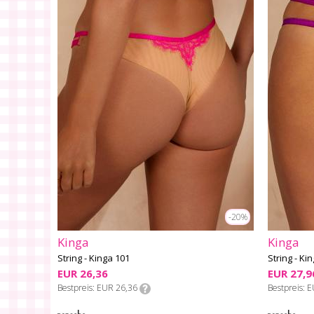
-20%
Kinga
Kinga
String - Kinga 101
String - Ki
EUR 26,36
EUR 27,9
Bestpreis
EUR 26,36
Bestpreis
E