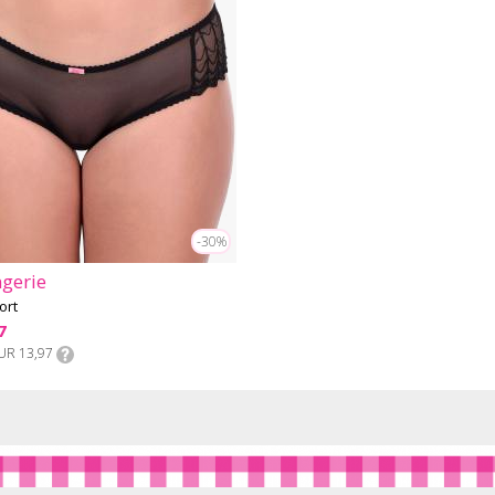
-30%
ngerie
ort
7
UR 13,97