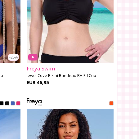
-25%
Freya Swim
up
Jewel Cove Bikini Bandeau BH E-I Cup
EUR 46,95