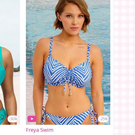
-30%
-25%
Freya Swim