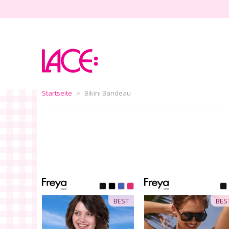
Home
Marken
Größen
Startseite
Bikini Bandeau
BEST
BES