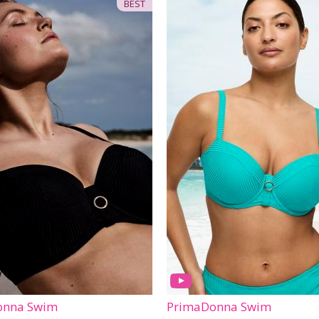
BEST
onna Swim
PrimaDonna Swim