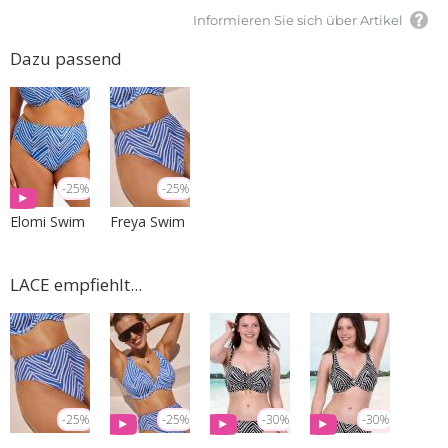
Informieren Sie sich über Artikel
Dazu passend
-25%
-25%
Elomi Swim
Freya Swim
LACE empfiehlt...
-25%
-25%
-30%
-30%