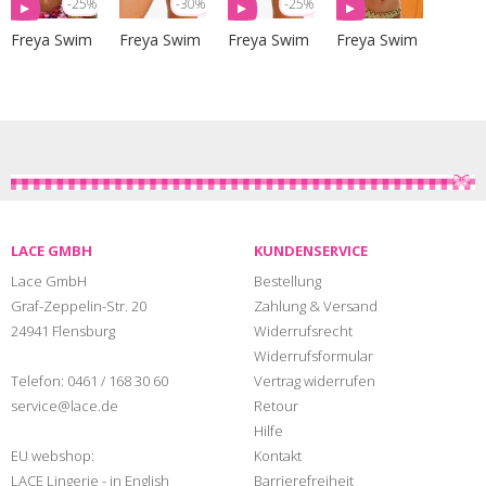
-25%
-30%
-25%
Freya Swim
Freya Swim
Freya Swim
Freya Swim
LACE GMBH
KUNDENSERVICE
Lace GmbH
Bestellung
Graf-Zeppelin-Str. 20
Zahlung & Versand
24941 Flensburg
Widerrufsrecht
Widerrufsformular
Telefon:
0461 / 168 30 60
Vertrag widerrufen
service@lace.de
Retour
Hilfe
EU webshop:
Kontakt
LACE Lingerie - in English
Barrierefreiheit