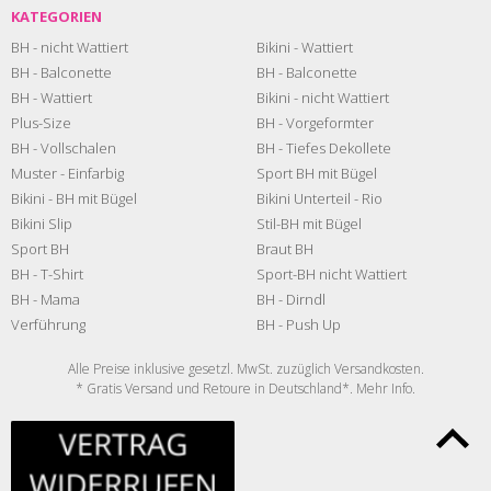
KATEGORIEN
BH - nicht Wattiert
Bikini - Wattiert
BH - Balconette
BH - Balconette
BH - Wattiert
Bikini - nicht Wattiert
Plus-Size
BH - Vorgeformter
BH - Vollschalen
BH - Tiefes Dekollete
Muster - Einfarbig
Sport BH mit Bügel
Bikini - BH mit Bügel
Bikini Unterteil - Rio
Bikini Slip
Stil-BH mit Bügel
Sport BH
Braut BH
BH - T-Shirt
Sport-BH nicht Wattiert
BH - Mama
BH - Dirndl
Verführung
BH - Push Up
Alle Preise inklusive gesetzl. MwSt. zuzüglich
Versandkosten
.
* Gratis Versand und Retoure in Deutschland*. Mehr
Info
.