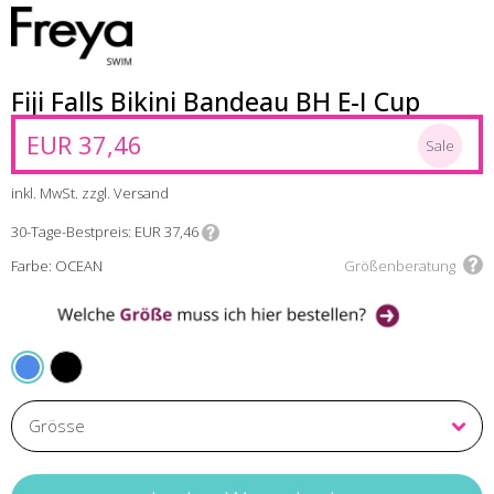
Fiji Falls Bikini Bandeau BH E-I Cup
EUR 37,46
Sale
inkl. MwSt. zzgl. Versand
30-Tage-Bestpreis
EUR 37,46
Farbe: OCEAN
Größenberatung
BLACK
OCEAN