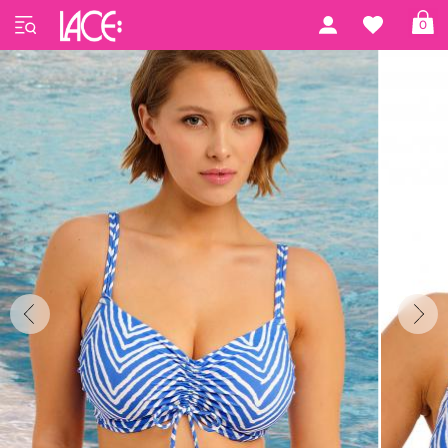
Startseite
Freya Swim
Fiji Falls by Freya
0