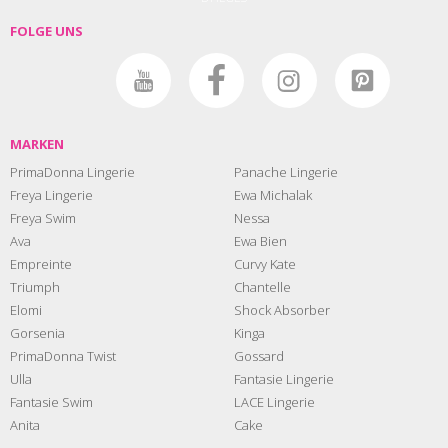
FOLGE UNS
MARKEN
PrimaDonna Lingerie
Panache Lingerie
Freya Lingerie
Ewa Michalak
Freya Swim
Nessa
Ava
Ewa Bien
Empreinte
Curvy Kate
Triumph
Chantelle
Elomi
Shock Absorber
Gorsenia
Kinga
PrimaDonna Twist
Gossard
Ulla
Fantasie Lingerie
Fantasie Swim
LACE Lingerie
Anita
Cake