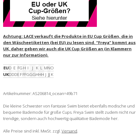
Achtung: LACE verkauft die Produkte in EU Cup Größen, die in
den Wäscheetiketten (bei EU) zu lesen sind. “Freya” kommt aus
UK, daher geben wir auch die UK Cup Größen an (in Klammern
nur zur Information).
EU
D
E
F
G
H
I
J
K
L
M
N
O
UK
D
DD
E
F
FF
G
GG
H
HH
J
JJ
K
Artikelnummer: AS206814_ocean=49b71
Die kleine Schwester von Fantasie Swim bietet ebenfalls modische und
bequeme Bademode für große Cups. Freya Swim stellt zudem nicht nur
trendige, sondern auch hochwertig qualitative Bademode her.
Alle Preise sind inkl. MwSt. zzgl.
Versand
.