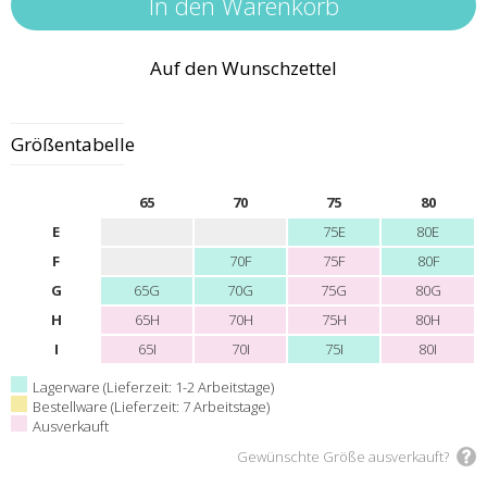
Auf den Wunschzettel
Größentabelle
65
70
75
80
E
75E
80E
F
70F
75F
80F
G
65G
70G
75G
80G
H
65H
70H
75H
80H
I
65I
70I
75I
80I
Lagerware (Lieferzeit: 1-2 Arbeitstage)
Bestellware (Lieferzeit: 7 Arbeitstage)
Ausverkauft
Gewünschte Größe ausverkauft?