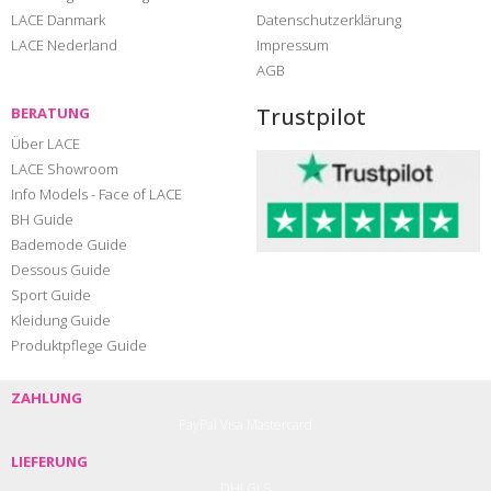
LACE Danmark
Datenschutzerklärung
LACE Nederland
Impressum
AGB
Trustpilot
BERATUNG
Über LACE
LACE Showroom
Info Models - Face of LACE
BH Guide
Bademode Guide
Dessous Guide
Sport Guide
Kleidung Guide
Produktpflege Guide
ZAHLUNG
PayPal
Visa
Mastercard
LIEFERUNG
DHL
GLS