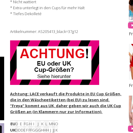
* Nicht wattiert
* Extra unterlegt in den Cups für mehr Halt
* Tiefes Dekolleté
Artikelnummer: AS205413_black=37g12
F
F
Achtung: LACE verkauft die Produkte in EU Cup Größen,
die in den Wäscheetiketten (bei EU) zu lesen sind.
“Freya” kommt aus UK, daher geben wir auch die UK Cup
Größen an (in Klammern nur zur Information).
EU
D
E
F
G
H
I
J
K
L
M
N
O
UK
D
DD
E
F
FF
G
GG
H
HH
J
JJ
K