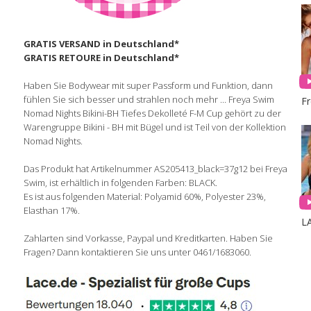
GRATIS VERSAND in Deutschland*
GRATIS RETOURE in Deutschland*
Haben Sie Bodywear mit super Passform und Funktion, dann
fühlen Sie sich besser und strahlen noch mehr ... Freya Swim
F
Nomad Nights Bikini-BH Tiefes Dekolleté F-M Cup gehört zu der
Warengruppe Bikini - BH mit Bügel und ist Teil von der Kollektion
Nomad Nights.
Das Produkt hat Artikelnummer AS205413_black=37g12 bei Freya
Swim, ist erhältlich in folgenden Farben: BLACK.
Es ist aus folgenden Material: Polyamid 60%, Polyester 23%,
Elasthan 17%.
L
Zahlarten sind Vorkasse, Paypal und Kreditkarten. Haben Sie
Fragen? Dann kontaktieren Sie uns unter 0461/1683060.