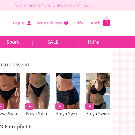
Gratis Versand*
und Gratis Retoure* in DE.
Login
Wunschliste
Hilfe
Korb
0
Sport
SALE
Hilfe
azu passend
reya Swim
Freya Swim
Freya Swim
Freya Swim
ACE empfiehlt...