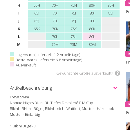
H
65H
70H
75H
80H
85H
F
I
65I
70I
75I
80I
85I
J
65J
70J
75J
80J
K
65K
70K
75K
80K
L
70L
75L
80L
M
70M
75M
80M
Lagerware (Lieferzeit: 1-2 Arbeitstage)
Bestellware (Lieferzeit: 6-8 Arbeitstage)
F
Ausverkauft
Gewünschte Größe ausverkauft?
Artikelbeschreibung
Freya Swim
Nomad Nights Bikini-BH Tiefes Dekolleté F-M Cup
Bikini - BH mit Bügel, Bikini - nicht Wattiert, Muster - Häkellook,
F
Muster - Einfarbig
* Bikini Bügel-BH