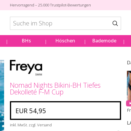
Hervorragend – 25.000 Trustpilot-Bewertungen
BHs
Höschen
Bademode
D
Nomad Nights Bikini-BH Tiefes
Dekolleté F-M Cup
EUR 54,95
F
L
inkl. MwSt. zzgl. Versand