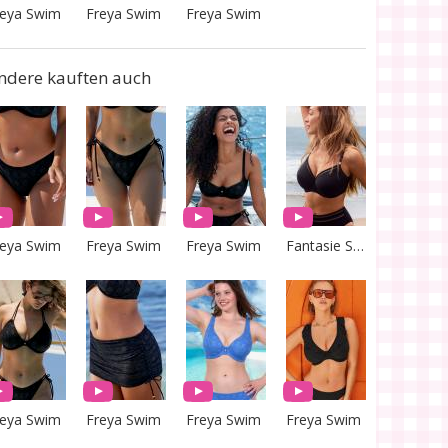
reya Swim
Freya Swim
Freya Swim
ndere kauften auch
reya Swim
Freya Swim
Freya Swim
Fantasie Swim
reya Swim
Freya Swim
Freya Swim
Freya Swim