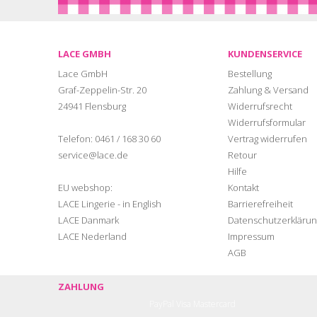
LACE GMBH
KUNDENSERVICE
Lace GmbH
Bestellung
Graf-Zeppelin-Str. 20
Zahlung & Versand
24941 Flensburg
Widerrufsrecht
Widerrufsformular
Telefon:
0461 / 168 30 60
Vertrag widerrufen
service@lace.de
Retour
Hilfe
EU webshop:
Kontakt
LACE Lingerie - in English
Barrierefreiheit
LACE Danmark
Datenschutzerklärun
LACE Nederland
Impressum
AGB
ZAHLUNG
PayPal
Visa
Mastercard