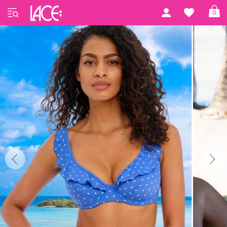
Startseite
Freya Swim
Jewel Cove
0