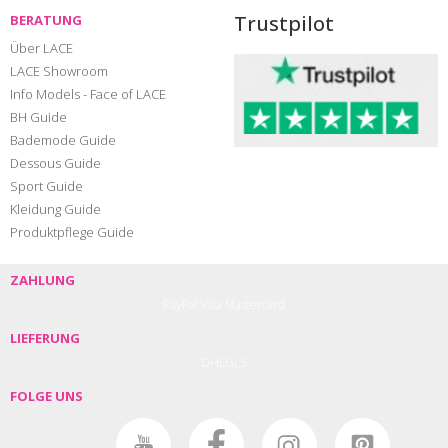
Trustpilot
BERATUNG
Über LACE
LACE Showroom
Info Models - Face of LACE
BH Guide
Bademode Guide
Dessous Guide
Sport Guide
Kleidung Guide
Produktpflege Guide
ZAHLUNG
PayPal
Visa
Mastercard
LIEFERUNG
DHL
GLS
FOLGE UNS