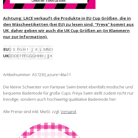
Achtung: LACE verkauft die Produkte in EU Cup Größen, die in
den Wäscheetiketten (bei EU) zu lesen sind. “Freya” kommt aus
UK, daher geben wir auch die UK Cup Größen an (in Klammern
nur zur Information).
EU
D
E
F
G
H
I
J
K
L
M
N
O
UK
D
DD
E
F
FF
G
GG
H
HH
J
JJ
K
Artikelnummer: AS7230_azure=46a11
Die kleine Schwester von Fantasie Swim bietet ebenfalls modische und
bequeme Bademode für große Cups. Freya Swim stellt zudem nicht nur
trendige, sondern auch hochwertig qualitative Bademode her.
Alle Preise sind inkl. MwSt. zzgl.
Versand
.