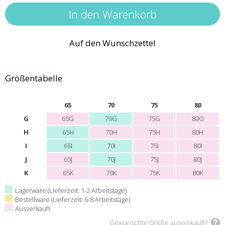
Auf den Wunschzettel
Größentabelle
65
70
75
80
G
65G
70G
75G
80G
H
65H
70H
75H
80H
I
65I
70I
75I
80I
J
65J
70J
75J
80J
K
65K
70K
75K
80K
Lagerware (Lieferzeit: 1-2 Arbeitstage)
Bestellware (Lieferzeit: 6-8 Arbeitstage)
Ausverkauft
Gewünschte Größe ausverkauft?