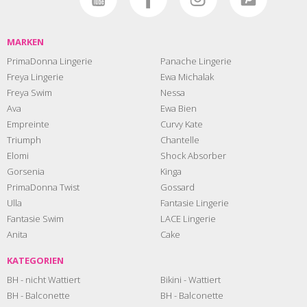
MARKEN
PrimaDonna Lingerie
Panache Lingerie
Freya Lingerie
Ewa Michalak
Freya Swim
Nessa
Ava
Ewa Bien
Empreinte
Curvy Kate
Triumph
Chantelle
Elomi
Shock Absorber
Gorsenia
Kinga
PrimaDonna Twist
Gossard
Ulla
Fantasie Lingerie
Fantasie Swim
LACE Lingerie
Anita
Cake
KATEGORIEN
BH - nicht Wattiert
Bikini - Wattiert
BH - Balconette
BH - Balconette