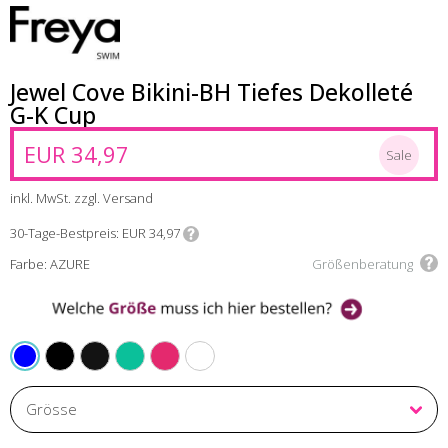
Jewel Cove Bikini-BH Tiefes Dekolleté
G-K Cup
EUR 34,97
Sale
inkl. MwSt. zzgl. Versand
30-Tage-Bestpreis
EUR 34,97
Farbe: AZURE
Größenberatung
BLACK
PLAIN BLACK
MARINE
RASPBERRY
PLAIN TURQUIOSE
AZURE