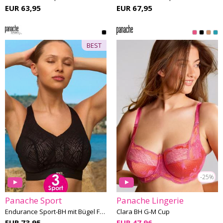
EUR 63,95
EUR 67,95
BEST
-25%
Panache Sport
Panache Lingerie
Endurance Sport-BH mit Bügel F-M Cup
Clara BH G-M Cup
EUR 73,95
EUR 47,96