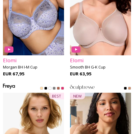
Elomi
Elomi
Morgan BH I-M Cup
Smooth BH G-K Cup
EUR 67,95
EUR 63,95
BEST
NEW