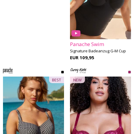
Panache Swim
Signature Badeanzug G-M Cup
EUR 109,95
BEST
NEW