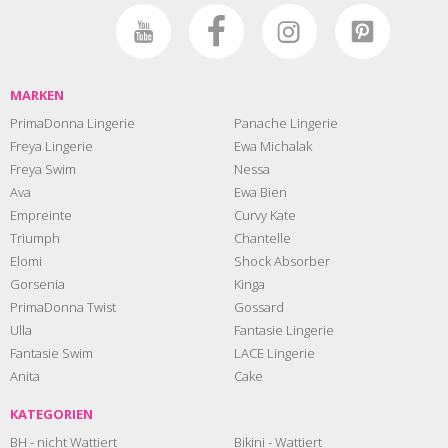
MARKEN
PrimaDonna Lingerie
Panache Lingerie
Freya Lingerie
Ewa Michalak
Freya Swim
Nessa
Ava
Ewa Bien
Empreinte
Curvy Kate
Triumph
Chantelle
Elomi
Shock Absorber
Gorsenia
Kinga
PrimaDonna Twist
Gossard
Ulla
Fantasie Lingerie
Fantasie Swim
LACE Lingerie
Anita
Cake
KATEGORIEN
BH - nicht Wattiert
Bikini - Wattiert