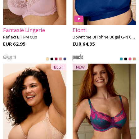
Fantasie Lingerie
Elomi
Reflect BH I-M Cup
Downtime BH ohne Bügel G-N Cup
EUR 62,95
EUR 64,95
BEST
NEW