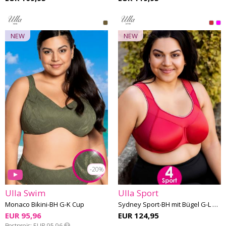
NEW
NEW
-20%
Ulla Swim
Ulla Sport
Monaco Bikini-BH G-K Cup
Sydney Sport-BH mit Bügel G-L Cup
EUR 95,96
EUR 124,95
Bestpreis
EUR 95,96