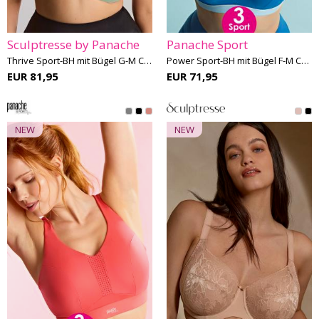
Sculptresse by Panache
Panache Sport
Thrive Sport-BH mit Bügel G-M Cup
Power Sport-BH mit Bügel F-M Cup
EUR 81,95
EUR 71,95
NEW
NEW