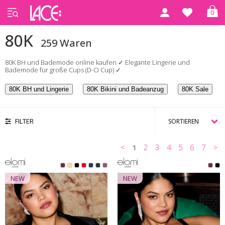
0
Startseite
80K
80K
259 Waren
80K BH und Bademode online kaufen ✓ Elegante Lingerie und
Bademode für große Cups (D-O Cup) ✓
80K BH und Lingerie
80K Bikini und Badeanzug
80K Sale
FILTER
<
1
2
3
4
5
6
7
>
NEW
NEW