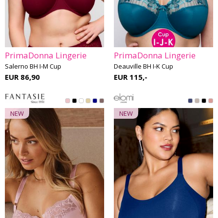
PrimaDonna Lingerie
PrimaDonna Lingerie
Salerno BH I-M Cup
Deauville BH I-K Cup
EUR 86,90
EUR 115,-
NEW
NEW