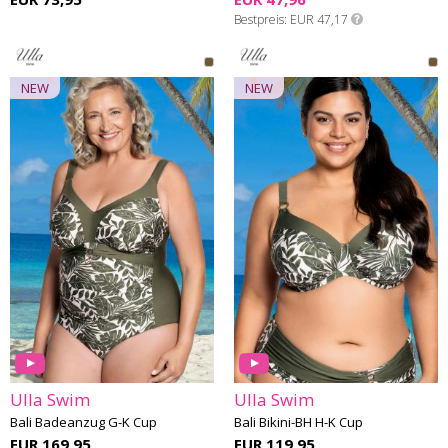
Bestpreis
EUR 47,17
NEW
NEW
Ulla Swim
Ulla Swim
Bali Badeanzug G-K Cup
Bali Bikini-BH H-K Cup
EUR 169,95
EUR 119,95