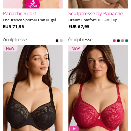
Panache Sport
Sculptresse by Panache
Endurance Sport-BH mit Bügel F-K Cup
Dream Comfort BH G-M Cup
EUR 71,95
EUR 67,95
NEW
NEW