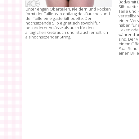
Bodys mit 
Silhouette
Unter engen Oberteilen, Kleidern und Röcken
Taille und
formt der Taillenslip entlang des Bauches und
verstellba
der Taille eine glatte Silhouette. Der
einen Vers
hochsitzende Slip eignet sich sowohl für
haben für e
besonderer Anlässe als auch für den
Haken ode
alltäglichen Gebrauch und ist auch erhältlich
während a
als hochsitzender String.
sind. Der 
einem Offe
Paar Schul
einen BH e