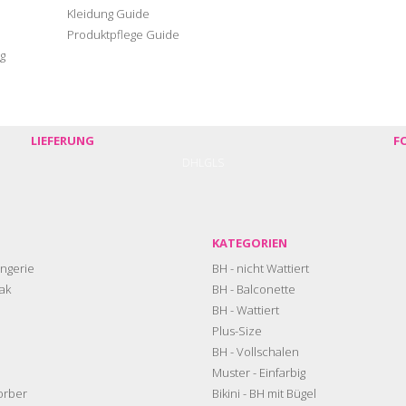
Kleidung Guide
Produktpflege Guide
g
LIEFERUNG
F
DHL
GLS
KATEGORIEN
ngerie
BH - nicht Wattiert
ak
BH - Balconette
BH - Wattiert
Plus-Size
BH - Vollschalen
Muster - Einfarbig
orber
Bikini - BH mit Bügel