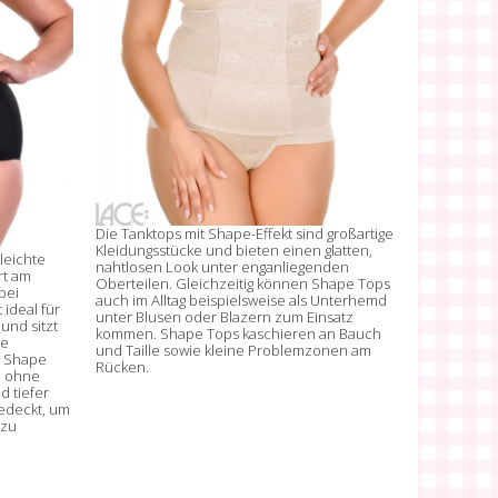
Die Tanktops mit Shape-Effekt sind großartige
Kleidungsstücke und bieten einen glatten,
leichte
nahtlosen Look unter enganliegenden
rt am
Oberteilen. Gleichzeitig können Shape Tops
bei
auch im Alltag beispielsweise als Unterhemd
 ideal für
unter Blusen oder Blazern zum Einsatz
und sitzt
kommen. Shape Tops kaschieren an Bauch
le
und Taille sowie kleine Problemzonen am
e Shape
Rücken.
d ohne
d tiefer
gedeckt, um
 zu