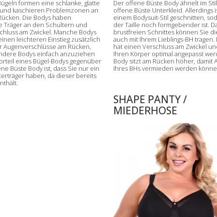
Bügeln formen eine schlanke, glatte
Der offene Büste Body ähnelt im Sti
 und kaschieren Problemzonen an
offene Büste Unterkleid. Allerdings is
 Rücken. Die Bodys haben
einem Bodysuit-Stil geschnitten, so
re Träger an den Schultern und
der Taille noch formgebender ist. D
chluss am Zwickel. Manche Bodys
brustfreien Schnittes können Sie d
inen leichteren Einstieg zusätzlich
auch mit Ihrem Lieblings-BH tragen.
r Augenverschlüsse am Rücken,
hat einen Verschluss am Zwickel un
ndere Bodys einfach anzuziehen
Ihren Körper optimal angepasst wer
Vorteil eines Bügel-Bodys gegenüber
Body sitzt am Rücken höher, damit
ne Büste Body ist, dass Sie nur ein
Ihres BHs vermieden werden könne
terträger haben, da dieser bereits
nthält.
SHAPE PANTY /
MIEDERHOSE