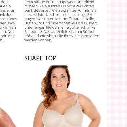
l dem
Beim offene Büste Shapewear Unterkleid
t er in
müssen Sie auf Ihren BH nicht verzichten.
dass er an
Dank des brustfreien Schnittes können Sie
ank des
dieses Unterkleid mit Ihrem Lieblings-BH
iesen Body
tragen. Das Unterkleid strafft Bauch, Taille,
 Der Body
Hüften, Po und Oberschenkel und zaubert
d kann an
unter engen Kleidern eine glatte, schlanke
den. Der
Silhouette. Das Unterkleid sitzt am Rücken
 Abdrücke
höher, damit Abdrücke Ihres BHs vermieden
n.
werden können.
SHAPE TOP