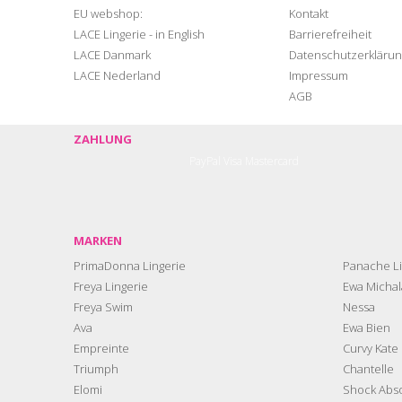
EU webshop:
Kontakt
LACE Lingerie - in English
Barrierefreiheit
LACE Danmark
Datenschutzerklärun
LACE Nederland
Impressum
AGB
ZAHLUNG
PayPal
Visa
Mastercard
MARKEN
PrimaDonna Lingerie
Panache Li
Freya Lingerie
Ewa Michal
Freya Swim
Nessa
Ava
Ewa Bien
Empreinte
Curvy Kate
Triumph
Chantelle
Elomi
Shock Abs