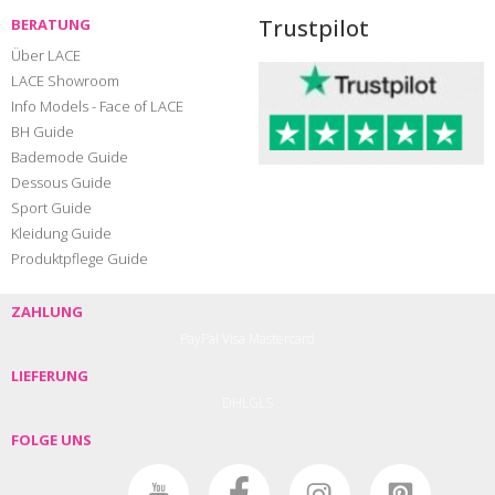
Trustpilot
BERATUNG
Über LACE
LACE Showroom
Info Models - Face of LACE
BH Guide
Bademode Guide
Dessous Guide
Sport Guide
Kleidung Guide
Produktpflege Guide
ZAHLUNG
PayPal
Visa
Mastercard
LIEFERUNG
DHL
GLS
FOLGE UNS