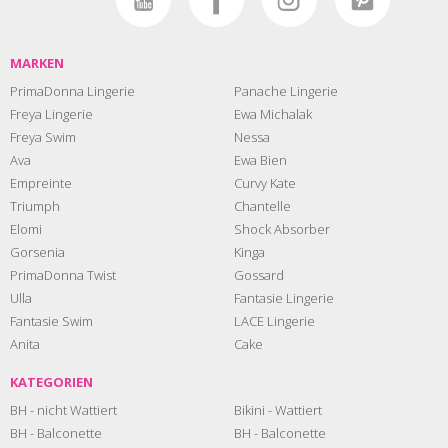
MARKEN
PrimaDonna Lingerie
Panache Lingerie
Freya Lingerie
Ewa Michalak
Freya Swim
Nessa
Ava
Ewa Bien
Empreinte
Curvy Kate
Triumph
Chantelle
Elomi
Shock Absorber
Gorsenia
Kinga
PrimaDonna Twist
Gossard
Ulla
Fantasie Lingerie
Fantasie Swim
LACE Lingerie
Anita
Cake
KATEGORIEN
BH - nicht Wattiert
Bikini - Wattiert
BH - Balconette
BH - Balconette