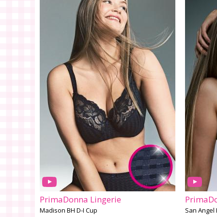
PrimaDonna Lingerie
PrimaDo
Madison BH D-I Cup
San Angel 