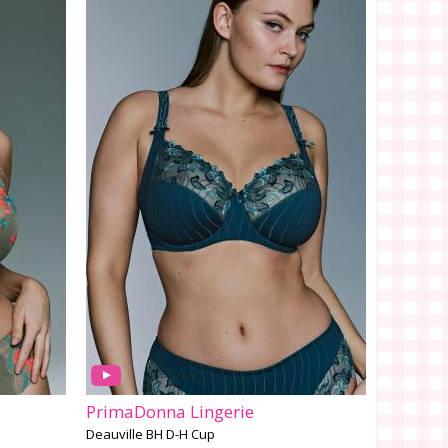
PrimaDonna Lingerie
Deauville BH D-H Cup