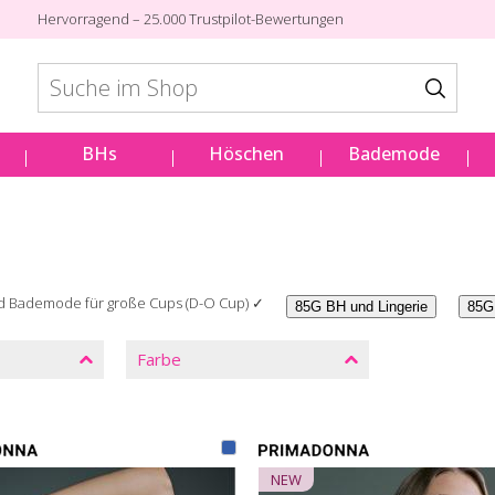
Hervorragend – 25.000 Trustpilot-Bewertungen
BHs
Höschen
Bademode
d Bademode für große Cups (D-O Cup) ✓
85G BH und Lingerie
85G
Farbe
NEW