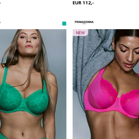
-
EUR 112,-
NEW