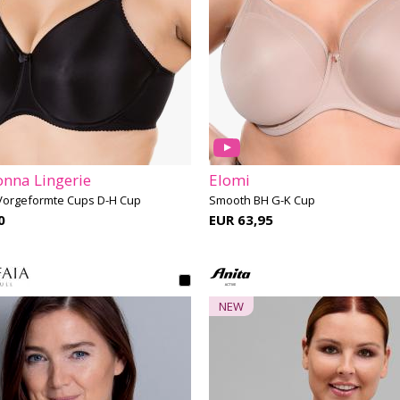
nna Lingerie
Elomi
 Vorgeformte Cups D-H Cup
Smooth BH G-K Cup
0
EUR 63,95
NEW