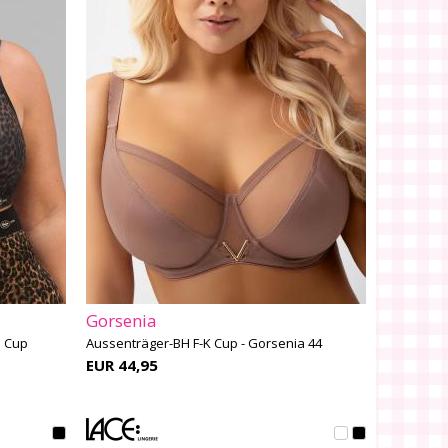
Gorsenia
H Cup
Aussenträger-BH F-K Cup - Gorsenia 44
EUR 44,95