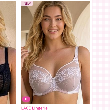
NEW
LACE Lingerie