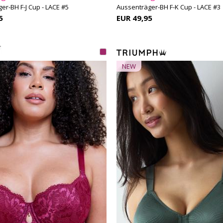
er-BH F-J Cup - LACE #5
Aussenträger-BH F-K Cup - LACE #3
5
EUR 49,95
NEW