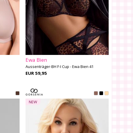
Ewa Bien
Aussenträger-BH F-I Cup - Ewa Bien 41
EUR 59,95
NEW