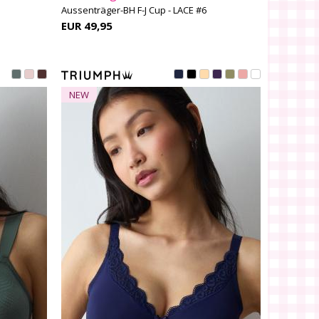
Aussenträger-BH F-J Cup - LACE #6
EUR 49,95
NEW