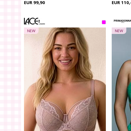
EUR 99,90
EUR 110,
NEW
NEW