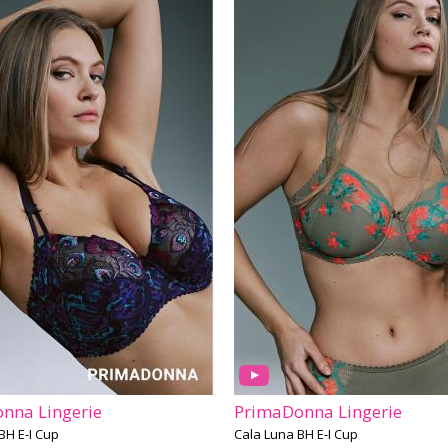
nna Lingerie
PrimaDonna Lingerie
BH E-I Cup
Cala Luna BH E-I Cup