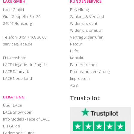
LACE GMBH
KUNDENSERVICE
Lace GmbH
Bestellung
Graf-Zeppelin-Str. 20
Zahlung & Versand
24941 Flensburg
Widerrufsrecht
Widerrufsformular
Telefon:
0461 / 168 30 60
Vertrag widerrufen
service@lace.de
Retour
Hilfe
EU webshop:
Kontakt
LACE Lingerie - in English
Barrierefreiheit
LACE Danmark
Datenschutzerklärung
LACE Nederland
Impressum
AGB
Trustpilot
BERATUNG
Über LACE
LACE Showroom
Info Models - Face of LACE
BH Guide
Bademode Guide