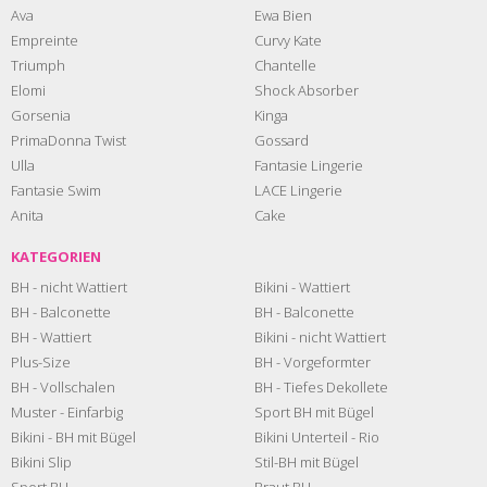
Ava
Ewa Bien
Empreinte
Curvy Kate
Triumph
Chantelle
Elomi
Shock Absorber
Gorsenia
Kinga
PrimaDonna Twist
Gossard
Ulla
Fantasie Lingerie
Fantasie Swim
LACE Lingerie
Anita
Cake
KATEGORIEN
BH - nicht Wattiert
Bikini - Wattiert
BH - Balconette
BH - Balconette
BH - Wattiert
Bikini - nicht Wattiert
Plus-Size
BH - Vorgeformter
BH - Vollschalen
BH - Tiefes Dekollete
Muster - Einfarbig
Sport BH mit Bügel
Bikini - BH mit Bügel
Bikini Unterteil - Rio
Bikini Slip
Stil-BH mit Bügel
Sport BH
Braut BH