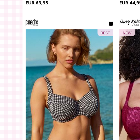
EUR 63,95
EUR 44,9
BEST
NEW