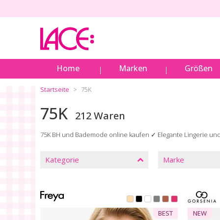
Home
Marken
Größen
Startseite
75K
75K
212 Waren
75K BH und Bademode online kaufen ✓ Elegante Lingerie un
SCHLIESSEN
FILTER
Kategorie
Marke
BEST
NEW