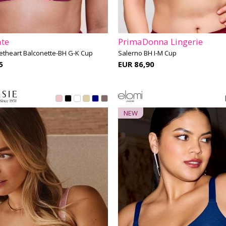
ate
PrimaDonna Lingerie
theart Balconette-BH G-K Cup
Salerno BH I-M Cup
5
EUR 86,90
NEW