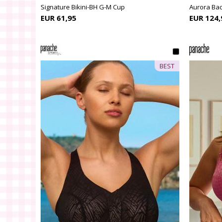
Signature Bikini-BH G-M Cup
Aurora Ba
EUR 61,95
EUR 124,
BEST