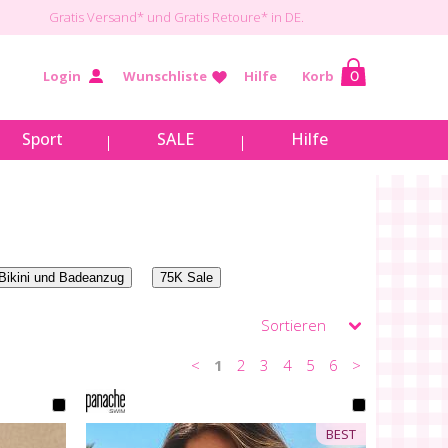
Gratis Versand*
und Gratis Retoure* in DE.
Login
Wunschliste
Hilfe
Korb
0
Sport
SALE
Hilfe
Bikini und Badeanzug
75K Sale
<
1
2
3
4
5
6
>
BEST