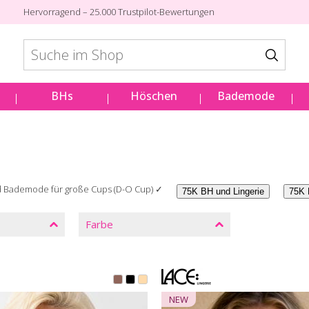
Hervorragend – 25.000 Trustpilot-Bewertungen
BHs
Höschen
Bademode
d Bademode für große Cups (D-O Cup) ✓
75K BH und Lingerie
75K 
Farbe
NEW