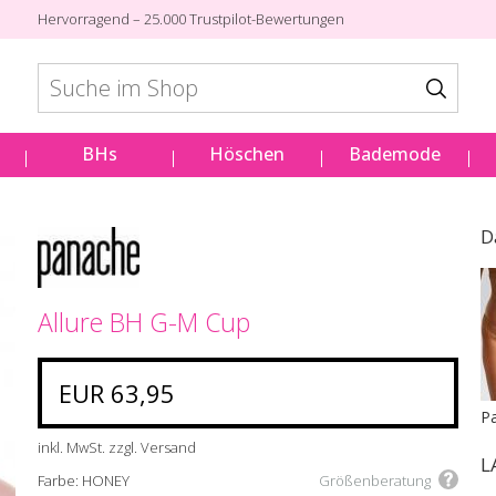
Hervorragend – 25.000 Trustpilot-Bewertungen
BHs
Höschen
Bademode
D
Allure BH G-M Cup
EUR 63,95
inkl. MwSt. zzgl. Versand
L
Farbe: HONEY
Größenberatung