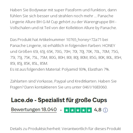
Haben Sie Bodywear mit super Passform und Funktion, dann
fühlen Sie sich besser und strahlen noch mehr ... Panache
Lingerie Allure BH G-M Cup gehört zu der Warengruppe BH -
Vollschalen und ist Teil von der Kollektion Allure by Panache.
Das Produkt hat Artikelnummer 10765_honey=72a71 bei
Panache Lingerie, ist erhältlich in folgenden Farben: HONEY
und Größen 65I, 65J, 65K, 70G, 70H, 70I, 70J, 70K, 70L, 70M, 75G,
75I, 75J, 75K, 75L, 75M, 80G, 80H, 80I, 80J, 80M, 85G, 80K, 80L, 85H,
85I, 85J, 85K, 85L, 85M.
Es ist aus folgenden Material: Polyamid 93%, Elasthan 7%.
Zahlarten sind Vorkasse, Paypal und Kreditkarten. Haben Sie
Fragen? Dann kontaktieren Sie uns unter 0461/1683060.
Details zu Produktsicherheit: Verantwortlich für dieses Produkt