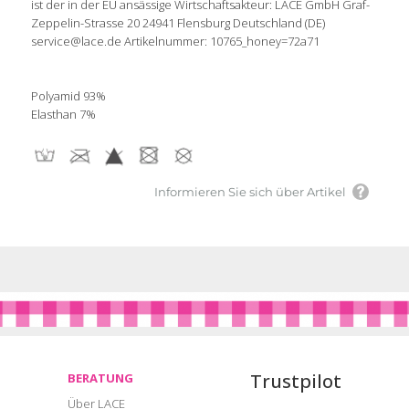
ist der in der EU ansässige Wirtschaftsakteur: LACE GmbH Graf-
Zeppelin-Strasse 20 24941 Flensburg Deutschland (DE)
service@lace.de Artikelnummer: 10765_honey=72a71
Polyamid 93%
Elasthan 7%
Informieren Sie sich über Artikel
Trustpilot
BERATUNG
Über LACE