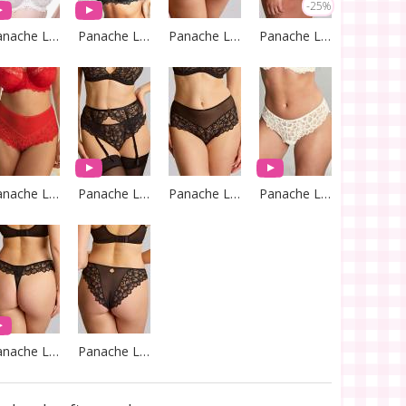
-25%
Panache Lingerie
Panache Lingerie
Panache Lingerie
Panache Lingerie
Panache Lingerie
Panache Lingerie
Panache Lingerie
Panache Lingerie
Panache Lingerie
Panache Lingerie