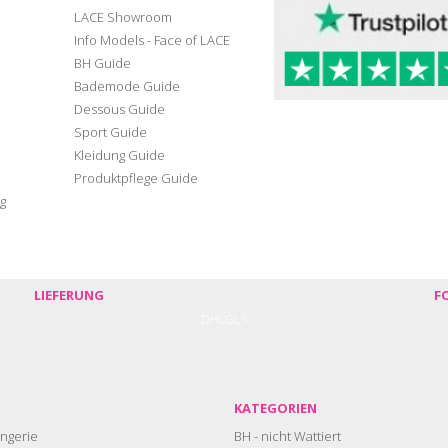
LACE Showroom
Info Models - Face of LACE
BH Guide
Bademode Guide
Dessous Guide
Sport Guide
Kleidung Guide
Produktpflege Guide
g
LIEFERUNG
F
DHL
GLS
KATEGORIEN
ngerie
BH - nicht Wattiert