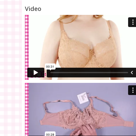
Video