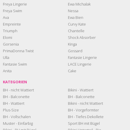
Freya Lingerie
Ewa Michalak
Freya Swim
Nessa
Ava
Ewa Bien
Empreinte
Curvy Kate
Triumph
Chantelle
Elomi
Shock Absorber
Gorsenia
Kinga
PrimaDonna Twist
Gossard
Ulla
Fantasie Lingerie
Fantasie Swim
LACE Lingerie
Anita
Cake
KATEGORIEN
BH - nicht Wattiert
Bikini - Wattiert
BH - Balconette
BH - Balconette
BH - Wattiert
Bikini - nicht Wattiert
Plus-Size
BH - Vorgeformter
BH - Vollschalen
BH - Tiefes Dekollete
Muster - Einfarbig
Sport BH mit Bügel