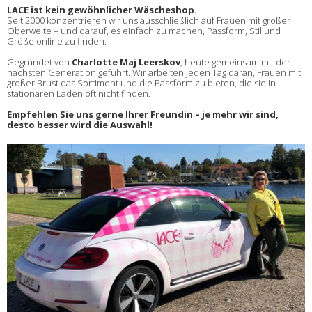
LACE ist kein gewöhnlicher Wäscheshop.
Seit 2000 konzentrieren wir uns ausschließlich auf Frauen mit großer
Oberweite – und darauf, es einfach zu machen, Passform, Stil und
Größe online zu finden.
Gegründet von
Charlotte Maj Leerskov
, heute gemeinsam mit der
nächsten Generation geführt. Wir arbeiten jeden Tag daran, Frauen mit
großer Brust das Sortiment und die Passform zu bieten, die sie in
stationären Läden oft nicht finden.
Empfehlen Sie uns gerne Ihrer Freundin – je mehr wir sind,
desto besser wird die Auswahl!