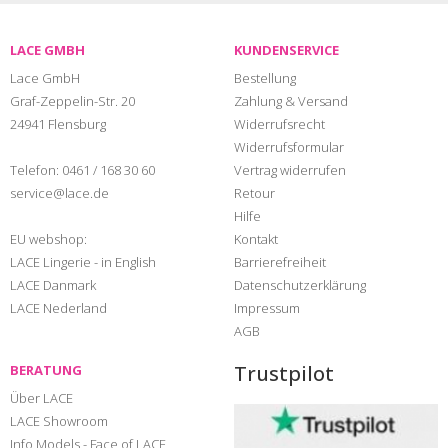
LACE GMBH
KUNDENSERVICE
Lace GmbH
Bestellung
Graf-Zeppelin-Str. 20
Zahlung & Versand
24941 Flensburg
Widerrufsrecht
Widerrufsformular
Telefon:
0461 / 168 30 60
Vertrag widerrufen
service@lace.de
Retour
Hilfe
EU webshop:
Kontakt
LACE Lingerie - in English
Barrierefreiheit
LACE Danmark
Datenschutzerklärung
LACE Nederland
Impressum
AGB
Trustpilot
BERATUNG
Über LACE
LACE Showroom
Info Models - Face of LACE