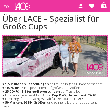
0
Über LACE – Spezialist für
Große Cups
♥
1,5 Millionen Bestellungen
an Frauen in ganz Europa versendet
♥
100 % online
– spezialisiert auf große Cup-Größen
♥
25.000 Fünf-Sterne-Bewertungen
auf Trustpilot
♥ Eine enorme Auswahl an BHs in
Cup D–O, Unterbrust 65–95
♥ Familiengeführtes Fachgeschäft für Dessous seit
1987
♥
50 Marken, 96 BH-Größen
und schnelle Lieferung aus eigenem
Lager