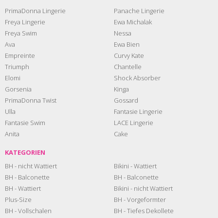
PrimaDonna Lingerie
Panache Lingerie
Freya Lingerie
Ewa Michalak
Freya Swim
Nessa
Ava
Ewa Bien
Empreinte
Curvy Kate
Triumph
Chantelle
Elomi
Shock Absorber
Gorsenia
Kinga
PrimaDonna Twist
Gossard
Ulla
Fantasie Lingerie
Fantasie Swim
LACE Lingerie
Anita
Cake
KATEGORIEN
BH - nicht Wattiert
Bikini - Wattiert
BH - Balconette
BH - Balconette
BH - Wattiert
Bikini - nicht Wattiert
Plus-Size
BH - Vorgeformter
BH - Vollschalen
BH - Tiefes Dekollete