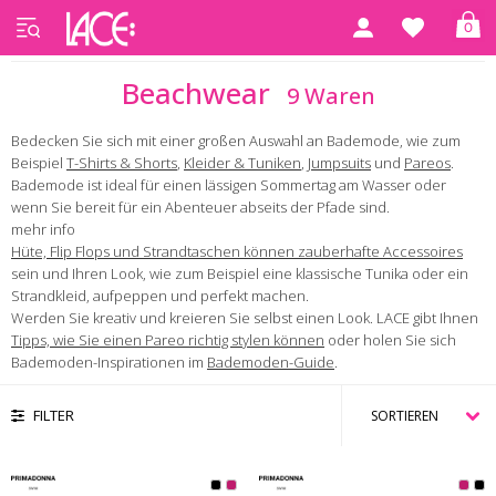
0
Startseite
Beachwear
Beachwear
9 Waren
Bedecken Sie sich mit einer großen Auswahl an Bademode, wie zum
Beispiel
T-Shirts & Shorts
,
Kleider & Tuniken
,
Jumpsuits
und
Pareos
.
Bademode ist ideal für einen lässigen Sommertag am Wasser oder
wenn Sie bereit für ein Abenteuer abseits der Pfade sind.
mehr info
Hüte, Flip Flops und Strandtaschen können zauberhafte Accessoires
sein und Ihren Look, wie zum Beispiel eine klassische Tunika oder ein
Strandkleid, aufpeppen und perfekt machen.
Werden Sie kreativ und kreieren Sie selbst einen Look. LACE gibt Ihnen
Tipps, wie Sie einen Pareo richtig stylen können
oder holen Sie sich
Bademoden-Inspirationen im
Bademoden-Guide
.
FILTER