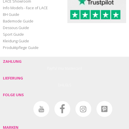
LACE Showroom
Info Models - Face of LACE
BH Guide
Bademode Guide
Dessous Guide
Sport Guide
Kleidung Guide
Produktpflege Guide
ZAHLUNG
PayPal
Visa
Mastercard
LIEFERUNG
DHL
GLS
FOLGE UNS
MARKEN