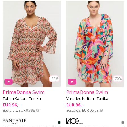
-20%
-20%
PrimaDonna Swim
PrimaDonna Swim
Tubou Kaftan - Tunika
Varadeo Kaftan - Tunika
EUR 96,-
EUR 96,-
Bestpreis
EUR 95,98
Bestpreis
EUR 95,98