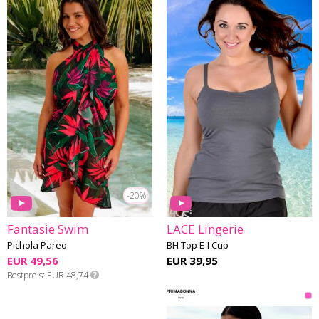
-20%
Fantasie Swim
LACE Lingerie
Pichola Pareo
BH Top E-I Cup
EUR 49,56
EUR 39,95
Bestpreis
EUR 48,74