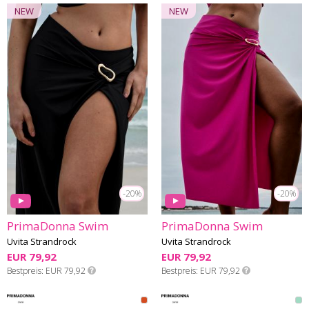
NEW
NEW
-20%
-20%
PrimaDonna Swim
PrimaDonna Swim
Uvita Strandrock
Uvita Strandrock
EUR 79,92
EUR 79,92
Bestpreis
EUR 79,92
Bestpreis
EUR 79,92