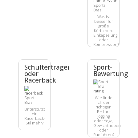
Was ist
besser für
große
Körbchen:
Einkapselung
oder
Kompression?
Schulterträger
Sport-
oder
Bewertung
Racerback
Wie finde
ich den
richtigen
Unterstützt
BH fürs
ein
Jogging
Racerback-
oder Yoga,
Stil mehr?
Gewichtheben
oder
Radfahren?