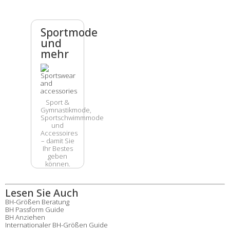
Sportmode
und
mehr
Sport &
Gymnastikmode,
Sportschwimmmode
und
Accessoires
– damit Sie
Ihr Bestes
geben
können.
Lesen Sie Auch
BH-Größen Beratung
BH Passform Guide
BH Anziehen
Internationaler BH-Größen Guide