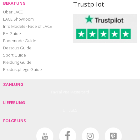
Trustpilot
BERATUNG
Über LACE
LACE Showroom
Info Models - Face of LACE
BH Guide
Bademode Guide
Dessous Guide
Sport Guide
Kleidung Guide
Produktpflege Guide
ZAHLUNG
PayPal
Visa
Mastercard
LIEFERUNG
DHL
GLS
FOLGE UNS