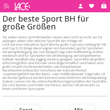
0
Der beste Sport BH für
große Größen
Sie wollen einen
Sport-BH
kaufen, wissen aber nicht so recht, wo Sie
anfangen sollen oder welcher Sport BH der richtige ist?
LACE hat eine Vielzahl an Sport-BHs für große Cups (von Umfang 60-100
und Cup D-O). Einige davon eignen sich besonders gut für Sportarten
mit wenig Bewegung, wie zum Beispiel Yoga oder Krafttraining, andere
wiederum sind für Sportarten mit viel Bewegung, wie beispielsweise
Fußball, Handball oder Jogging, bestens geeignet. Sport-BHs mit großen
Körbchengrößen sind mit oder ohne Bügel erhältlich und haben eine
große Anzahl von Besonderheiten, wie beispielsweise
Racerbackverschluss (Ein Verschluss der extra am Rücken
zusammengeführt werden kann) - oder multifunktionale Träger (die z.B
am Rücken gekreuzt werden können) sowie Körbchen mit Einkapselung-
System. Lernen Sie die unterschiedlichen Eigenschaften der Sport-BHs
bei LACE kennen und finden Sie heraus, welcher Stil am besten zu
Ihnen und Ihrem Sport passt.
Sport-
Mit