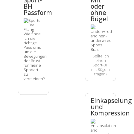
BH
oder
Passform
ohne
Bügel
Wie finde
ich die
richtige
Passform,
um die
Sollte ich
Bewegungen
einen
der Brust
Sport-BH
für meine
mit Bügeln
Sportart
tragen?
zu
vermeiden?
Einkapselung
und
Kompression