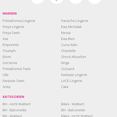
MARKEN
PrimaDonna Lingerie
Panache Lingerie
Freya Lingerie
Ewa Michalak
Freya Swim
Nessa
Ava
Ewa Bien
Empreinte
Curvy Kate
Triumph
Chantelle
Elomi
Shock Absorber
Gorsenia
Kinga
PrimaDonna Twist
Gossard
Ulla
Fantasie Lingerie
Fantasie Swim
LACE Lingerie
Anita
Cake
KATEGORIEN
BH - nicht Wattiert
Bikini - Wattiert
BH - Balconette
BH - Balconette
BH - Wattiert
Bikini - nicht Wattiert