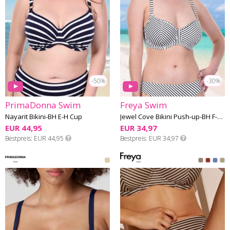
-50%
-30%
PrimaDonna Swim
Freya Swim
Nayarit Bikini-BH E-H Cup
Jewel Cove Bikini Push-up-BH F-K Cup
EUR 44,95
EUR 34,97
Bestpreis
EUR 44,95
Bestpreis
EUR 34,97