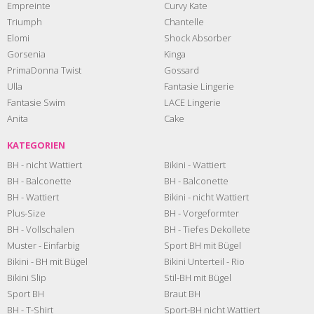
Empreinte
Curvy Kate
Triumph
Chantelle
Elomi
Shock Absorber
Gorsenia
Kinga
PrimaDonna Twist
Gossard
Ulla
Fantasie Lingerie
Fantasie Swim
LACE Lingerie
Anita
Cake
KATEGORIEN
BH - nicht Wattiert
Bikini - Wattiert
BH - Balconette
BH - Balconette
BH - Wattiert
Bikini - nicht Wattiert
Plus-Size
BH - Vorgeformter
BH - Vollschalen
BH - Tiefes Dekollete
Muster - Einfarbig
Sport BH mit Bügel
Bikini - BH mit Bügel
Bikini Unterteil - Rio
Bikini Slip
Stil-BH mit Bügel
Sport BH
Braut BH
BH - T-Shirt
Sport-BH nicht Wattiert