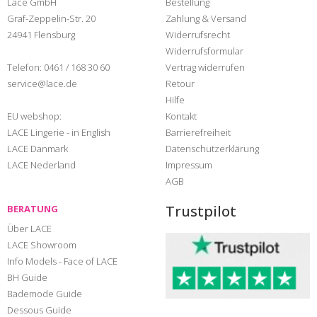
Lace GmbH
Bestellung
Graf-Zeppelin-Str. 20
Zahlung & Versand
24941 Flensburg
Widerrufsrecht
Widerrufsformular
Telefon:
0461 / 168 30 60
Vertrag widerrufen
service@lace.de
Retour
Hilfe
EU webshop:
Kontakt
LACE Lingerie - in English
Barrierefreiheit
LACE Danmark
Datenschutzerklärung
LACE Nederland
Impressum
AGB
Trustpilot
BERATUNG
Über LACE
LACE Showroom
Info Models - Face of LACE
BH Guide
Bademode Guide
Dessous Guide