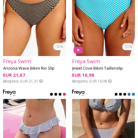
-30%
-50%
Freya Swim
Freya Swim
Arizona Wave Bikini Rio Slip
Jewel Cove Bikini Taillenslip
EUR 21,67
EUR 16,98
Bestpreis
EUR 21,31
Bestpreis
EUR 16,98