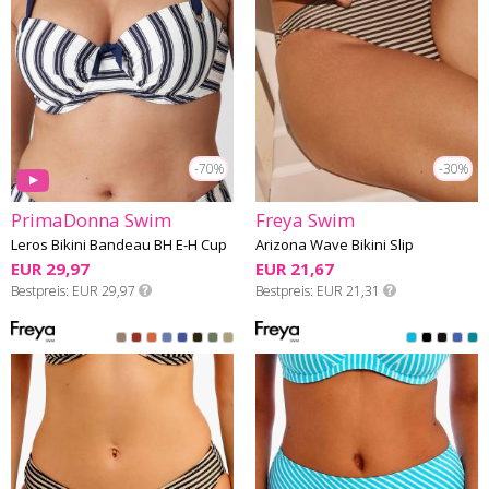
-70%
-30%
PrimaDonna Swim
Freya Swim
Leros Bikini Bandeau BH E-H Cup
Arizona Wave Bikini Slip
EUR 29,97
EUR 21,67
Bestpreis
EUR 29,97
Bestpreis
EUR 21,31