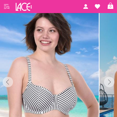
Startseite
Freya Swim
Jewel Cove
0