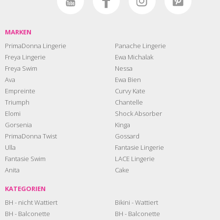
MARKEN
PrimaDonna Lingerie
Panache Lingerie
Freya Lingerie
Ewa Michalak
Freya Swim
Nessa
Ava
Ewa Bien
Empreinte
Curvy Kate
Triumph
Chantelle
Elomi
Shock Absorber
Gorsenia
Kinga
PrimaDonna Twist
Gossard
Ulla
Fantasie Lingerie
Fantasie Swim
LACE Lingerie
Anita
Cake
KATEGORIEN
BH - nicht Wattiert
Bikini - Wattiert
BH - Balconette
BH - Balconette