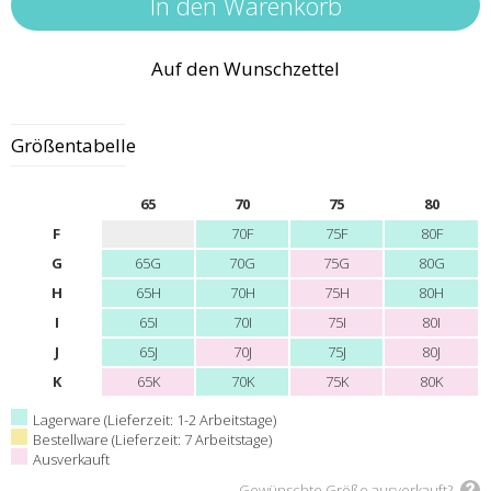
Auf den Wunschzettel
Größentabelle
65
70
75
80
F
70F
75F
80F
G
65G
70G
75G
80G
H
65H
70H
75H
80H
I
65I
70I
75I
80I
J
65J
70J
75J
80J
K
65K
70K
75K
80K
Lagerware (Lieferzeit: 1-2 Arbeitstage)
Bestellware (Lieferzeit: 7 Arbeitstage)
Ausverkauft
Gewünschte Größe ausverkauft?