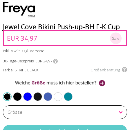
Jewel Cove Bikini Push-up-BH F-K Cup
EUR 34,97
Sale
inkl. MwSt. zzgl. Versand
30-Tage-Bestpreis
EUR 34,97
Farbe: STRIPE BLACK
Größenberatung
BLACK
AZURE
PLAIN BLACK
PLAIN AZURE
PLAIN TURQUIOSE
PLAIN MOONSTONE
STRIPE BLACK