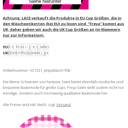
Achtung: LACE verkauft die Produkte in EU Cup Größen, die in
den Wäscheetiketten (bei EU) zu lesen sind. “Freya” kommt aus
UK, daher geben wir auch die UK Cup Größen an (in Klammern
nur zur Information).
EU
D
E
F
G
H
I
J
K
L
M
N
O
UK
D
DD
E
F
FF
G
GG
H
HH
J
JJ
K
Artikelnummer: AS7231_stripeblack=95b
Die kleine Schwester von Fantasie Swim bietet ebenfalls modische und
bequeme Bademode für große Cups. Freya Swim stellt zudem nicht nur
trendige, sondern auch hochwertig qualitative Bademode her.
Alle Preise sind inkl. MwSt. zzgl.
Versand
.