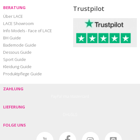
Trustpilot
BERATUNG
Über LACE
LACE Showroom
Info Models - Face of LACE
BH Guide
Bademode Guide
Dessous Guide
Sport Guide
Kleidung Guide
Produktpflege Guide
ZAHLUNG
PayPal
Visa
Mastercard
LIEFERUNG
DHL
GLS
FOLGE UNS