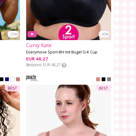
-25%
-30%
Curvy Kate
Everymove Sport-BH mit Bügel G-K Cup
EUR 48,27
Bestpreis
EUR 48,27
BEST
BEST