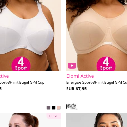
tive
Elomi Active
port-BH mit Bügel G-M Cup
Energise Sport-BH mit Bügel G-M C
5
EUR 67,95
BEST