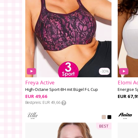
-30%
Freya Active
Elomi Ac
High-Octane Sport-BH mit Bügel F-L Cup
Energise S
EUR 49,66
EUR 67,9
Bestpreis
EUR 49,66
BEST