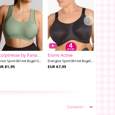
Sculptresse by Panache
Elomi Active
Elomi A
Thrive Sport-BH mit Bügel G-M Cup
Energise Sport BH mit Bügel G-O Cup
UR 81,95
EUR 67,95
EUR 67,