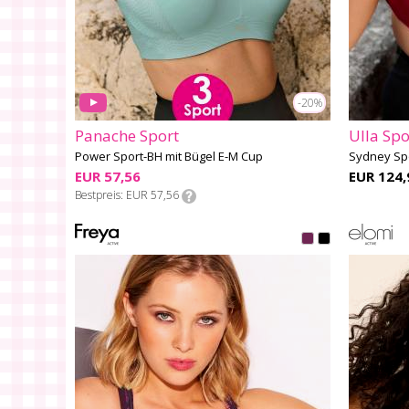
-20%
Panache Sport
Ulla Spo
Power Sport-BH mit Bügel E-M Cup
Sydney Spo
EUR 57,56
EUR 124,
Bestpreis
EUR 57,56