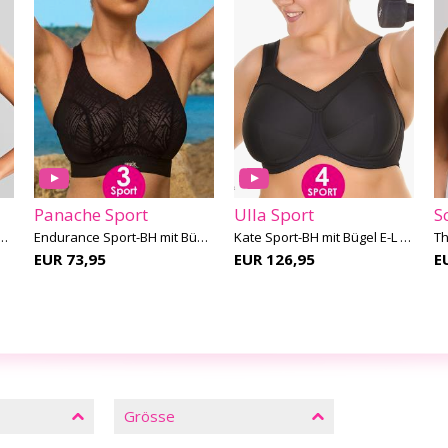
Panache Sport
Ulla Sport
 Sport-BH mit Bügel F-K Cup
Endurance Sport-BH mit Bügel F-M Cup
Kate Sport-BH mit Bügel E-L Cup
EUR 73,95
EUR 126,95
E
Grösse