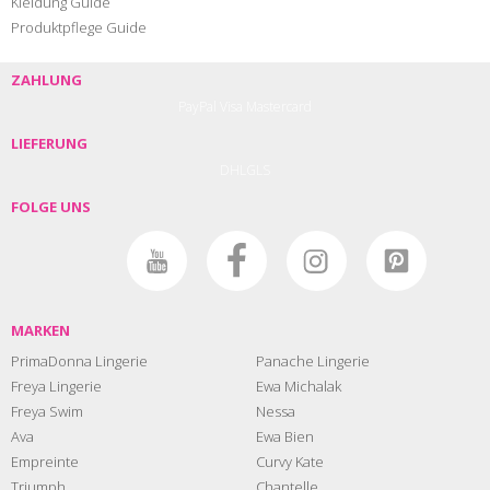
Kleidung Guide
Produktpflege Guide
ZAHLUNG
PayPal
Visa
Mastercard
LIEFERUNG
DHL
GLS
FOLGE UNS
MARKEN
PrimaDonna Lingerie
Panache Lingerie
Freya Lingerie
Ewa Michalak
Freya Swim
Nessa
Ava
Ewa Bien
Empreinte
Curvy Kate
Triumph
Chantelle