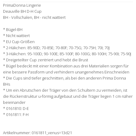
PrimaDonna Lingerie
Deauville BH D-H Cup
BH - Vollschalen, BH - nicht wattiert
* Bügel-BH
* Nicht wattiert
* EU Cup-Größen
* 2-Häkchen: 85-90D; 70-85E; 70-80F; 70-75G; 70-75H; 70I; 70J
* 3-Häkchen: 95-100D; 90-100E; 85-100F; 80-100G; 80-100H; 75-90I; 75-90J
* Dreigeteilter Cup zentriert und hebt die Brust
* Bügel bedeckt mit einer Kombination aus drei Materialien sorgen für
eine bessere Passform und verhindern unangenehmes Einschneiden
* Die Cups sind tiefer geschnitten, als bei den anderen Prima Donna
BHs
* Um ein Abrutschen der Träger von den Schultern zu vermeiden, ist
die Rückenstruktur u-förmig aufgebaut und die Träger liegen 1 cm näher
beieinander
* 0161810: D-E
* 0161811: F-H
Artikelnummer: 0161811_venus=13d21