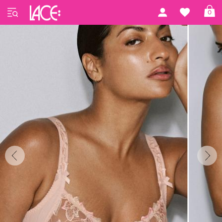
Startseite
PrimaDonna Lingerie
Deauville
0