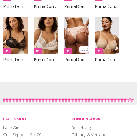
PrimaDonna Lingerie
PrimaDonna Lingerie
PrimaDonna Lingerie
PrimaDonna Lingerie
-25%
PrimaDonna Lingerie
PrimaDonna Lingerie
PrimaDonna Lingerie
PrimaDonna Lingerie
LACE GMBH
KUNDENSERVICE
Lace GmbH
Bestellung
Graf-Zeppelin-Str. 20
Zahlung & Versand