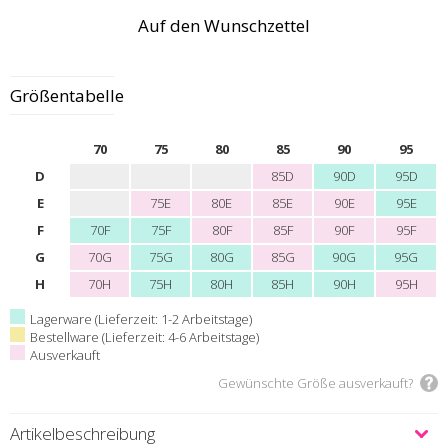
Auf den Wunschzettel
Größentabelle
70
75
80
85
90
95
D
85D
90D
95D
E
75E
80E
85E
90E
95E
F
70F
75F
80F
85F
90F
95F
G
70G
75G
80G
85G
90G
95G
H
70H
75H
80H
85H
90H
95H
Lagerware (Lieferzeit: 1-2 Arbeitstage)
Bestellware (Lieferzeit: 4-6 Arbeitstage)
Ausverkauft
Gewünschte Größe ausverkauft?
Artikelbeschreibung