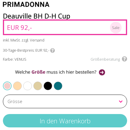
Deauville BH D-H Cup
EUR 92,-
Sale
inkl. MwSt. zzgl. Versand
30-Tage-Bestpreis
EUR 92,-
Farbe: VENUS
Größenberatung
CAFFE LATTE
WHITE
NATURAL
BLACK
PEACOCK
VENUS