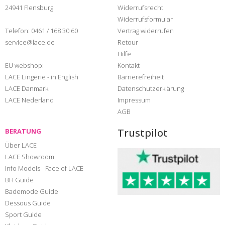
24941 Flensburg
Widerrufsrecht
Widerrufsformular
Telefon:
0461 / 168 30 60
Vertrag widerrufen
service@lace.de
Retour
Hilfe
EU webshop:
Kontakt
LACE Lingerie - in English
Barrierefreiheit
LACE Danmark
Datenschutzerklärung
LACE Nederland
Impressum
AGB
Trustpilot
BERATUNG
Über LACE
LACE Showroom
Info Models - Face of LACE
BH Guide
Bademode Guide
Dessous Guide
Sport Guide