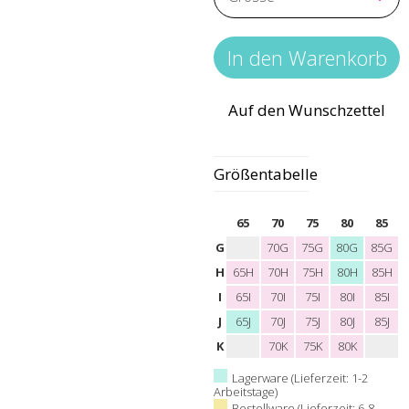
Auf den Wunschzettel
Größentabelle
65
70
75
80
85
G
70G
75G
80G
85G
H
65H
70H
75H
80H
85H
I
65I
70I
75I
80I
85I
J
65J
70J
75J
80J
85J
K
70K
75K
80K
Lagerware (Lieferzeit: 1-2
Arbeitstage)
Bestellware (Lieferzeit: 6-8