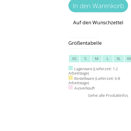
Auf den Wunschzettel
Größentabelle
XS
S
M
L
XL
XX
Lagerware (Lieferzeit: 1-2
Arbeitstage)
Bestellware (Lieferzeit: 6-8
Arbeitstage)
Ausverkauft
Siehe alle Produktinfos