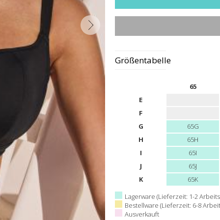
Größentabelle
65
E
F
G
65G
H
65H
I
65I
J
65J
K
65K
Lagerware (Lieferzeit: 1-2 Arbeits
Bestellware (Lieferzeit: 6-8 Arbei
Ausverkauft