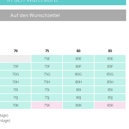
Auf den Wunschzettel
70
75
80
85
75E
80E
85E
70F
75F
80F
85F
70G
75G
80G
85G
70H
75H
80H
85H
70I
75I
80I
85I
70J
75J
80J
85J
70K
75K
80K
85K
tage)
tstage)