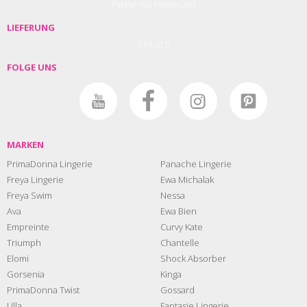
PayPal
Visa
Mastercard
LIEFERUNG
DHL
GLS
FOLGE UNS
MARKEN
PrimaDonna Lingerie
Panache Lingerie
Freya Lingerie
Ewa Michalak
Freya Swim
Nessa
Ava
Ewa Bien
Empreinte
Curvy Kate
Triumph
Chantelle
Elomi
Shock Absorber
Gorsenia
Kinga
PrimaDonna Twist
Gossard
Ulla
Fantasie Lingerie