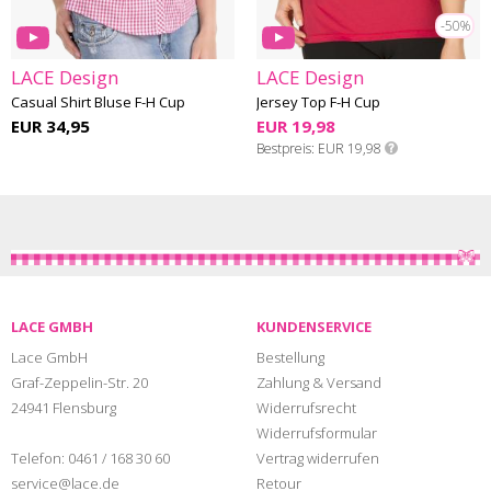
-50%
LACE Design
LACE Design
Casual Shirt Bluse F-H Cup
Jersey Top F-H Cup
EUR 34,95
EUR 19,98
Bestpreis
EUR 19,98
LACE GMBH
KUNDENSERVICE
Lace GmbH
Bestellung
Graf-Zeppelin-Str. 20
Zahlung & Versand
24941 Flensburg
Widerrufsrecht
Widerrufsformular
Telefon:
0461 / 168 30 60
Vertrag widerrufen
service@lace.de
Retour