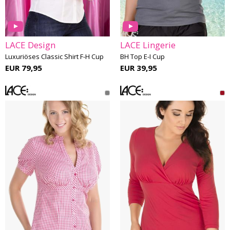
LACE Design
LACE Lingerie
Luxuriöses Classic Shirt F-H Cup
BH Top E-I Cup
EUR 79,95
EUR 39,95