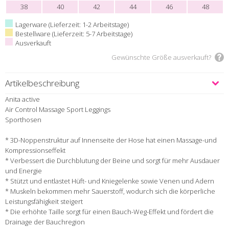
38
40
42
44
46
48
Lagerware (Lieferzeit: 1-2 Arbeitstage)
Bestellware (Lieferzeit: 5-7 Arbeitstage)
Ausverkauft
Gewünschte Größe ausverkauft?
Artikelbeschreibung
Anita active
Air Control Massage Sport Leggings
Sporthosen
* 3D-Noppenstruktur auf Innenseite der Hose hat einen Massage-und
Kompressionseffekt
* Verbessert die Durchblutung der Beine und sorgt für mehr Ausdauer
und Energie
* Stützt und entlastet Hüft- und Kniegelenke sowie Venen und Adern
* Muskeln bekommen mehr Sauerstoff, wodurch sich die körperliche
Leistungsfähigkeit steigert
* Die erhöhte Taille sorgt für einen Bauch-Weg-Effekt und fördert die
Drainage der Bauchregion