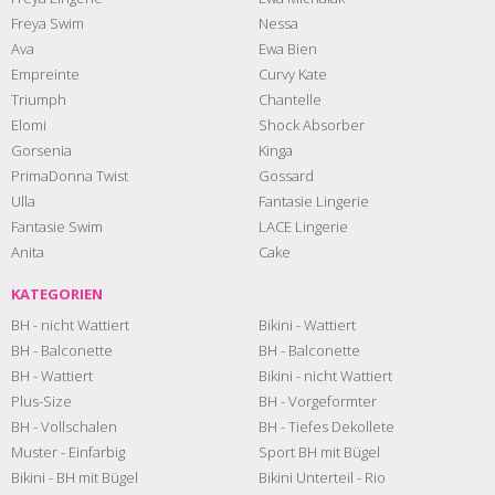
Freya Swim
Nessa
Ava
Ewa Bien
Empreinte
Curvy Kate
Triumph
Chantelle
Elomi
Shock Absorber
Gorsenia
Kinga
PrimaDonna Twist
Gossard
Ulla
Fantasie Lingerie
Fantasie Swim
LACE Lingerie
Anita
Cake
KATEGORIEN
BH - nicht Wattiert
Bikini - Wattiert
BH - Balconette
BH - Balconette
BH - Wattiert
Bikini - nicht Wattiert
Plus-Size
BH - Vorgeformter
BH - Vollschalen
BH - Tiefes Dekollete
Muster - Einfarbig
Sport BH mit Bügel
Bikini - BH mit Bügel
Bikini Unterteil - Rio