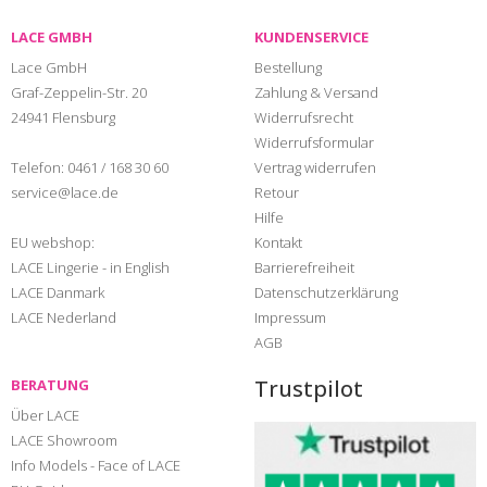
LACE GMBH
KUNDENSERVICE
Lace GmbH
Bestellung
Graf-Zeppelin-Str. 20
Zahlung & Versand
24941 Flensburg
Widerrufsrecht
Widerrufsformular
Telefon:
0461 / 168 30 60
Vertrag widerrufen
service@lace.de
Retour
Hilfe
EU webshop:
Kontakt
LACE Lingerie - in English
Barrierefreiheit
LACE Danmark
Datenschutzerklärung
LACE Nederland
Impressum
AGB
Trustpilot
BERATUNG
Über LACE
LACE Showroom
Info Models - Face of LACE