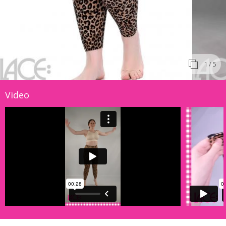
1
/ 5
Video