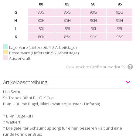
80
85
90
95
G
80G
85G
90G
95G
H
80H
85H
90H
95H
I
80I
85I
90I
95I
K
80K
85K
90K
95K
Lagerware (Lieferzeit: 1-2 Arbeitstage)
Bestellware (Lieferzeit: 5-7 Arbeitstage)
Ausverkauft
Gewünschte Größe ausverkauft?
Artikelbeschreibung
Ulla Swim
St. Tropez Bikini-BH G-K Cup
Bikini - BH mit Bügel, Bikini - Wattiert, Muster - Einfarbig
* Bikini Bügel-BH
* Wattiert
* Dreigeteilter Schaumcup sorgt für einen besseren Halt und eine
runde Form der Brust