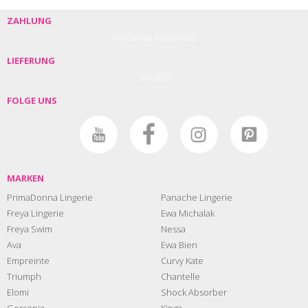
ZAHLUNG
PayPal
Visa
Mastercard
LIEFERUNG
DHL
GLS
FOLGE UNS
MARKEN
PrimaDonna Lingerie
Panache Lingerie
Freya Lingerie
Ewa Michalak
Freya Swim
Nessa
Ava
Ewa Bien
Empreinte
Curvy Kate
Triumph
Chantelle
Elomi
Shock Absorber
Gorsenia
Kinga