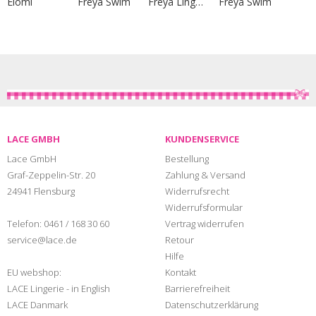
Elomi
Freya Swim
Freya Lingerie
Freya Swim
LACE GMBH
KUNDENSERVICE
Lace GmbH
Bestellung
Graf-Zeppelin-Str. 20
Zahlung & Versand
24941 Flensburg
Widerrufsrecht
Widerrufsformular
Telefon:
0461 / 168 30 60
Vertrag widerrufen
service@lace.de
Retour
Hilfe
EU webshop:
Kontakt
LACE Lingerie - in English
Barrierefreiheit
LACE Danmark
Datenschutzerklärung