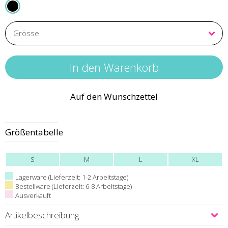
BOMBSHELL BLACK
Auf den Wunschzettel
Größentabelle
S
M
L
XL
Lagerware (Lieferzeit: 1-2 Arbeitstage)
Bestellware (Lieferzeit: 6-8 Arbeitstage)
Ausverkauft
Artikelbeschreibung