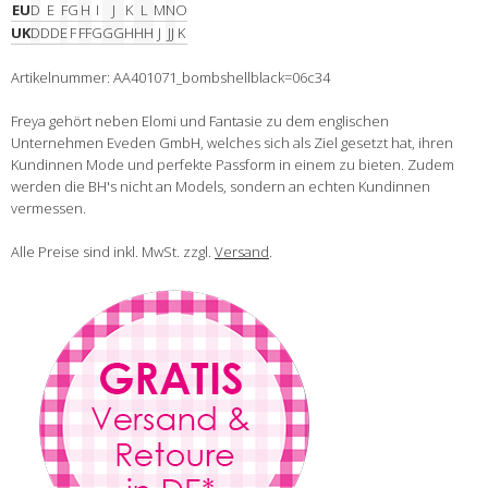
EU
D
E
F
G
H
I
J
K
L
M
N
O
UK
D
DD
E
F
FF
G
GG
H
HH
J
JJ
K
Artikelnummer: AA401071_bombshellblack=06c34
Freya gehört neben Elomi und Fantasie zu dem englischen
Unternehmen Eveden GmbH, welches sich als Ziel gesetzt hat, ihren
Kundinnen Mode und perfekte Passform in einem zu bieten. Zudem
werden die BH's nicht an Models, sondern an echten Kundinnen
vermessen.
Alle Preise sind inkl. MwSt. zzgl.
Versand
.