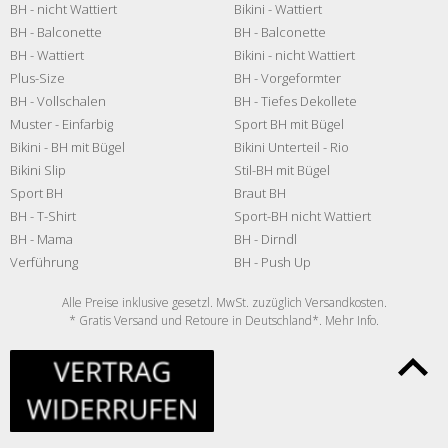
BH - nicht Wattiert
Bikini - Wattiert
BH - Balconette
BH - Balconette
BH - Wattiert
Bikini - nicht Wattiert
Plus-Size
BH - Vorgeformter
BH - Vollschalen
BH - Tiefes Dekollete
Muster - Einfarbig
Sport BH mit Bügel
Bikini - BH mit Bügel
Bikini Unterteil - Rio
Bikini Slip
Stil-BH mit Bügel
Sport BH
Braut BH
BH - T-Shirt
Sport-BH nicht Wattiert
BH - Mama
BH - Dirndl
Verführung
BH - Push Up
Alle Preise inklusive gesetzl. MwSt. zuzüglich
Versandkosten
.
* Gratis Versand und Retoure in Deutschland*. Mehr
Info
.