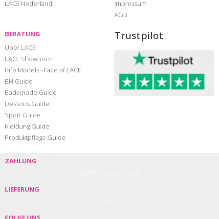
LACE Nederland
Impressum
AGB
Trustpilot
BERATUNG
Über LACE
LACE Showroom
Info Models - Face of LACE
BH Guide
Bademode Guide
Dessous Guide
Sport Guide
Kleidung Guide
Produktpflege Guide
ZAHLUNG
PayPal
Visa
Mastercard
LIEFERUNG
DHL
GLS
FOLGE UNS