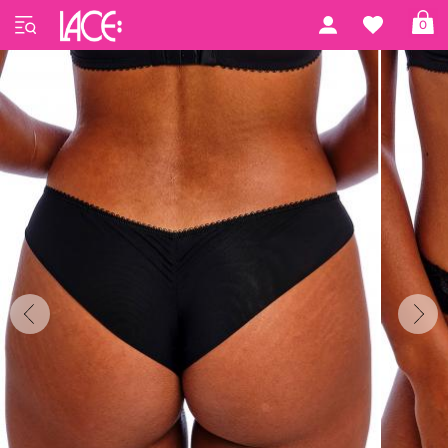
Startseite
Freya Lingerie
Loveland
0