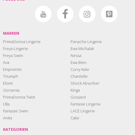
MARKEN
PrimaDonna Lingerie
Panache Lingerie
Freya Lingerie
Ewa Michalak
Freya Swim
Nessa
Ava
Ewa Bien
Empreinte
Curvy Kate
Triumph
Chantelle
Elomi
Shock Absorber
Gorsenia
Kinga
PrimaDonna Twist
Gossard
Ulla
Fantasie Lingerie
Fantasie Swim
LACE Lingerie
Anita
Cake
KATEGORIEN